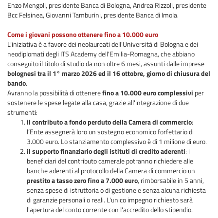
Enzo Mengoli, presidente Banca di Bologna, Andrea Rizzoli, presidente
Bcc Felsinea, Giovanni Tamburini, presidente Banca di Imola.
Come i giovani possono ottenere fino a 10.000 euro
L’iniziativa è a favore dei neolaureati dell’Università di Bologna e dei
neodiplomati degli ITS Academy dell'Emilia-Romagna, che abbiano
conseguito il titolo di studio da non oltre 6 mesi, assunti dalle imprese
bolognesi tra il 1° marzo 2026 ed il 16 ottobre, giorno di chiusura del
bando
.
Avranno la possibilità di ottenere
fino a 10.000 euro complessivi
per
sostenere le spese legate alla casa, grazie all'integrazione di due
strumenti:
il contributo a fondo perduto della Camera di commercio
:
l’Ente assegnerà loro un sostegno economico forfettario di
3.000 euro. Lo stanziamento complessivo è di 1 milione di euro.
il supporto finanziario degli istituti di credito aderenti
: i
beneficiari del contributo camerale potranno richiedere alle
banche aderenti al protocollo della Camera di commercio un
prestito a tasso zero fino a 7.000 euro
, rimborsabile in 5 anni,
senza spese di istruttoria o di gestione e senza alcuna richiesta
di garanzie personali o reali. L'unico impegno richiesto sarà
l'apertura del conto corrente con l'accredito dello stipendio.