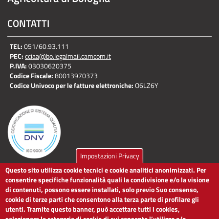
CONTATTI
TEL:
051/60.93.111
PEC:
cciaa@bo.legalmail.camcom.it
P.IVA:
03030620375
Codice Fiscale:
80013970373
Codice Univoco per le fatture elettroniche:
O6LZ6Y
Impostazioni Privacy
Questo sito utilizza cookie tecnici e cookie analitici anonimizzati. Per
LINK UTILI
consentire specifiche funzionalità quali la condivisione e/o la visione
di contenuti, possono essere installati, solo previo Suo consenso,
cookie di terze parti che consentono alla terza parte di profilare gli
Dichiarazione di accessibilità
utenti. Tramite questo banner, può accettare tutti i cookies,
Obiettivi di accessibilità
selezionare le categorie di cookie di cui consente l’utilizzo e/o