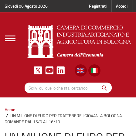
Salta al contenuto principale
Giovedì 06 Agosto 2026
Registrati
Accedi
Toggle
navigation
Cerca
Scrivi qui quello che stai cercando
Home
UN MILIONE DI EURO PER TRATTENERE I GIOVANI A BOLOGNA.
DOMANDE DAL 15/9 AL 16/10