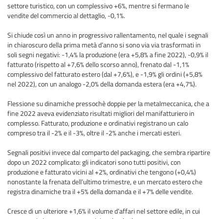
settore turistico, con un complessivo +6%, mentre si fermano le
vendite del commercio al dettaglio, -0,1%.
Si chiude così un anno in progressivo rallentamento, nel quale i segnali
in chiaroscuro della prima metà d’anno si sono via via trasformati in
soli segni negativi: -1,4% la produzione (era +5,8% a fine 2022), -0,9% il
fatturato (rispetto al +7,6% dello scorso anno), frenato dal -1,1%
complessivo del fatturato estero (dal +7,6%), e -1,9% gli ordini (+5,8%
nel 2022), con un analogo -2,0% della domanda estera (era +4,7%).
Flessione su dinamiche pressochè doppie per la metalmeccanica, che a
fine 2022 aveva evidenziato risultati migliori del manifatturiero in
complesso. Fatturato, produzione e ordinativi registrano un calo
compreso tra il -2% e il -3%, oltre il -2% anche i mercati esteri.
Segnali positivi invece dal comparto del packaging, che sembra ripartire
dopo un 2022 complicato: gli indicatori sono tutti positivi, con
produzione e fatturato vicini al +2%, ordinativi che tengono (+0,4%)
nonostante la frenata dell’ultimo trimestre, e un mercato estero che
registra dinamiche tra il +5% della domanda e il +7% delle vendite.
Cresce di un ulteriore +1,6% il volume d’affari nel settore edile, in cui