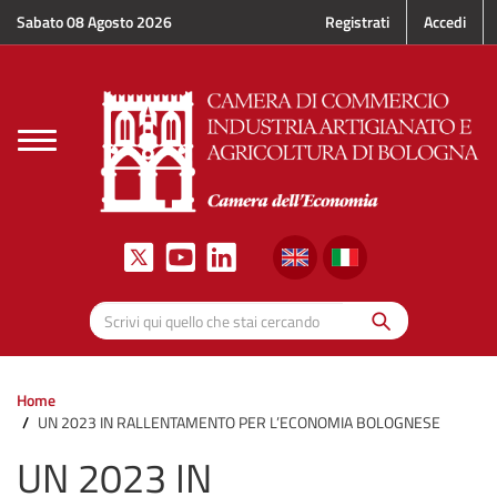
Salta al contenuto principale
Sabato 08 Agosto 2026
Registrati
Accedi
Toggle
navigation
Cerca
Scrivi qui quello che stai cercando
Home
UN 2023 IN RALLENTAMENTO PER L’ECONOMIA BOLOGNESE
UN 2023 IN