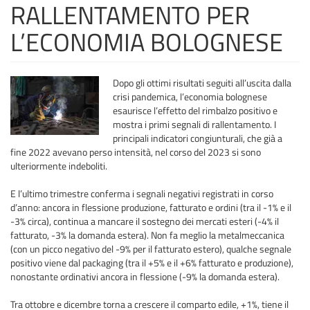
RALLENTAMENTO PER
L’ECONOMIA BOLOGNESE
Dopo gli ottimi risultati seguiti all’uscita dalla
crisi pandemica, l’economia bolognese
esaurisce l’effetto del rimbalzo positivo e
mostra i primi segnali di rallentamento. I
principali indicatori congiunturali, che già a
fine 2022 avevano perso intensità, nel corso del 2023 si sono
ulteriormente indeboliti.
E l’ultimo trimestre conferma i segnali negativi registrati in corso
d’anno: ancora in flessione produzione, fatturato e ordini (tra il -1% e il
-3% circa), continua a mancare il sostegno dei mercati esteri (-4% il
fatturato, -3% la domanda estera). Non fa meglio la metalmeccanica
(con un picco negativo del -9% per il fatturato estero), qualche segnale
positivo viene dal packaging (tra il +5% e il +6% fatturato e produzione),
nonostante ordinativi ancora in flessione (-9% la domanda estera).
Tra ottobre e dicembre torna a crescere il comparto edile, +1%, tiene il