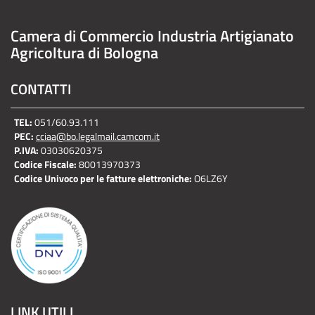
Camera di Commercio Industria Artigianato
Agricoltura di Bologna
CONTATTI
TEL:
051/60.93.111
PEC:
cciaa@bo.legalmail.camcom.it
P.IVA:
03030620375
Codice Fiscale:
80013970373
Codice Univoco per le fatture elettroniche:
O6LZ6Y
LINK UTILI