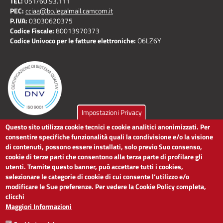
TEL:
051/60.93.111
PEC:
cciaa@bo.legalmail.camcom.it
P.IVA:
03030620375
Codice Fiscale:
80013970373
Codice Univoco per le fatture elettroniche:
O6LZ6Y
Impostazioni Privacy
Questo sito utilizza cookie tecnici e cookie analitici anonimizzati. Per
LINK UTILI
consentire specifiche funzionalità quali la condivisione e/o la visione
di contenuti, possono essere installati, solo previo Suo consenso,
cookie di terze parti che consentono alla terza parte di profilare gli
Dichiarazione di accessibilità
utenti. Tramite questo banner, può accettare tutti i cookies,
Obiettivi di accessibilità
selezionare le categorie di cookie di cui consente l’utilizzo e/o
Segnalaci problemi di accessibilità
modificare le Sue preferenze. Per vedere la Cookie Policy completa,
Note legali
clicchi
Privacy
Maggiori Informazioni
Accesso riservato