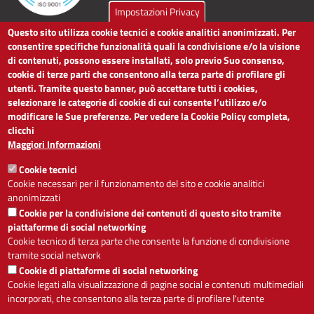
Impostazioni Privacy
Questo sito utilizza cookie tecnici e cookie analitici anonimizzati. Per
LINK UTILI
consentire specifiche funzionalità quali la condivisione e/o la visione
di contenuti, possono essere installati, solo previo Suo consenso,
cookie di terze parti che consentono alla terza parte di profilare gli
Dichiarazione di accessibilità
utenti. Tramite questo banner, può accettare tutti i cookies,
Obiettivi di accessibilità
selezionare le categorie di cookie di cui consente l’utilizzo e/o
Segnalaci problemi di accessibilità
modificare le Sue preferenze. Per vedere la Cookie Policy completa,
Note legali
clicchi
Privacy
Maggiori Informazioni
Accesso riservato
Cookie tecnici
ACCESSIBILITÀ
Cookie necessari per il funzionamento del sito e cookie analitici
anonimizzati
A
-
+
Cookie per la condivisione dei contenuti di questo sito tramite
piattaforme di social networking
Cookie tecnico di terza parte che consente la funzione di condivisione
tramite social network
Alto contrasto
Solo testo
Cookie di piattaforme di social networking
Cookie legati alla visualizzazione di pagine social e contenuti multimediali
incorporati, che consentono alla terza parte di profilare l'utente