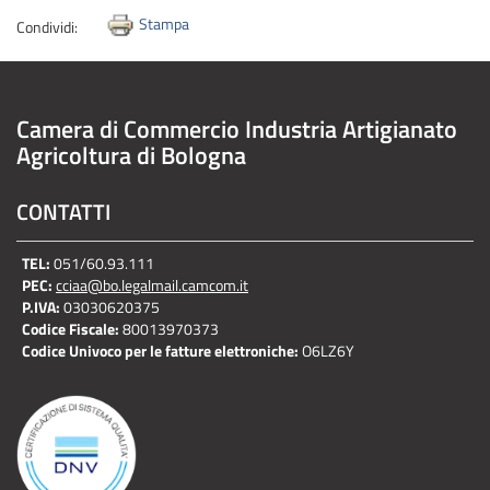
Stampa
Condividi:
Camera di Commercio Industria Artigianato
Agricoltura di Bologna
CONTATTI
TEL:
051/60.93.111
PEC:
cciaa@bo.legalmail.camcom.it
P.IVA:
03030620375
Codice Fiscale:
80013970373
Codice Univoco per le fatture elettroniche:
O6LZ6Y