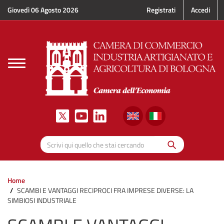
Salta al contenuto principale
Giovedì 06 Agosto 2026
Registrati
Accedi
Toggle
navigation
Cerca
Scrivi qui quello che stai cercando
Home
SCAMBI E VANTAGGI RECIPROCI FRA IMPRESE DIVERSE: LA
SIMBIOSI INDUSTRIALE