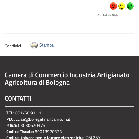
Voti totali: 599
Stampa
Condividi:
Camera di Commercio Industria Artigianato
Agricoltura di Bologna
CONTATTI
TEL:
051/60.93.111
PEC:
cciaa@bo.legalmail.camcom.it
P.IVA:
03030620375
Codice Fiscale:
80013970373
Codice Univoco per le fatture elettroniche:
O6LZ6Y