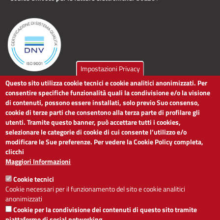
Impostazioni Privacy
Questo sito utilizza cookie tecnici e cookie analitici anonimizzati. Per
LINK UTILI
consentire specifiche funzionalità quali la condivisione e/o la visione
di contenuti, possono essere installati, solo previo Suo consenso,
cookie di terze parti che consentono alla terza parte di profilare gli
Dichiarazione di accessibilità
utenti. Tramite questo banner, può accettare tutti i cookies,
Obiettivi di accessibilità
selezionare le categorie di cookie di cui consente l’utilizzo e/o
Segnalaci problemi di accessibilità
modificare le Sue preferenze. Per vedere la Cookie Policy completa,
Note legali
clicchi
Privacy
Maggiori Informazioni
Accesso riservato
Cookie tecnici
ACCESSIBILITÀ
Cookie necessari per il funzionamento del sito e cookie analitici
anonimizzati
A
-
+
Cookie per la condivisione dei contenuti di questo sito tramite
piattaforme di social networking