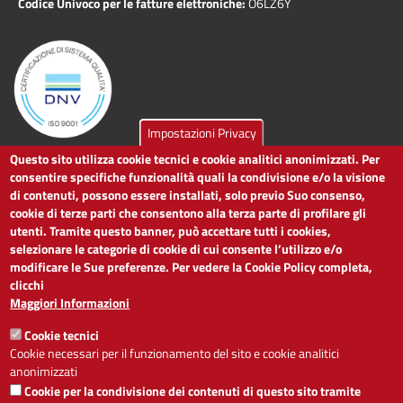
Codice Univoco per le fatture elettroniche:
O6LZ6Y
Impostazioni Privacy
Questo sito utilizza cookie tecnici e cookie analitici anonimizzati. Per
LINK UTILI
consentire specifiche funzionalità quali la condivisione e/o la visione
di contenuti, possono essere installati, solo previo Suo consenso,
cookie di terze parti che consentono alla terza parte di profilare gli
Dichiarazione di accessibilità
utenti. Tramite questo banner, può accettare tutti i cookies,
Obiettivi di accessibilità
selezionare le categorie di cookie di cui consente l’utilizzo e/o
Segnalaci problemi di accessibilità
modificare le Sue preferenze. Per vedere la Cookie Policy completa,
Note legali
clicchi
Privacy
Maggiori Informazioni
Accesso riservato
Cookie tecnici
ACCESSIBILITÀ
Cookie necessari per il funzionamento del sito e cookie analitici
anonimizzati
A
-
+
Cookie per la condivisione dei contenuti di questo sito tramite