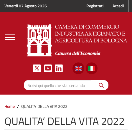
Salta al contenuto principale
Venerdì 07 Agosto 2026
Registrati
Accedi
Toggle
navigation
Cerca
Scrivi qui quello che stai cercando
Home
QUALITA’ DELLA VITA 2022
QUALITA’ DELLA VITA 2022