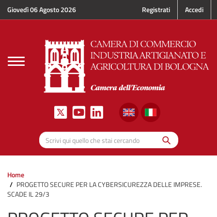
Salta al contenuto principale
Giovedì 06 Agosto 2026
Registrati
Accedi
Toggle
navigation
Cerca
Scrivi qui quello che stai cercando
Home
PROGETTO SECURE PER LA CYBERSICUREZZA DELLE IMPRESE.
SCADE IL 29/3