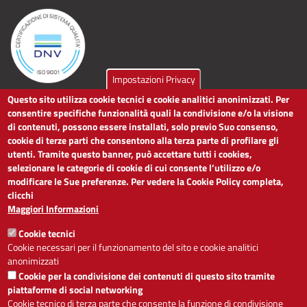
Impostazioni Privacy
Questo sito utilizza cookie tecnici e cookie analitici anonimizzati. Per
LINK UTILI
consentire specifiche funzionalità quali la condivisione e/o la visione
di contenuti, possono essere installati, solo previo Suo consenso,
cookie di terze parti che consentono alla terza parte di profilare gli
Dichiarazione di accessibilità
utenti. Tramite questo banner, può accettare tutti i cookies,
Obiettivi di accessibilità
selezionare le categorie di cookie di cui consente l’utilizzo e/o
Segnalaci problemi di accessibilità
modificare le Sue preferenze. Per vedere la Cookie Policy completa,
Note legali
clicchi
Privacy
Maggiori Informazioni
Accesso riservato
Cookie tecnici
ACCESSIBILITÀ
Cookie necessari per il funzionamento del sito e cookie analitici
anonimizzati
A
-
+
Cookie per la condivisione dei contenuti di questo sito tramite
piattaforme di social networking
Cookie tecnico di terza parte che consente la funzione di condivisione