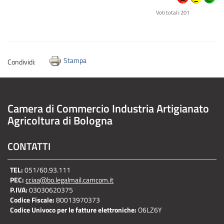
Voti totali: 201
Stampa
Condividi:
Camera di Commercio Industria Artigianato
Agricoltura di Bologna
CONTATTI
TEL:
051/60.93.111
PEC:
cciaa@bo.legalmail.camcom.it
P.IVA:
03030620375
Codice Fiscale:
80013970373
Codice Univoco per le fatture elettroniche:
O6LZ6Y