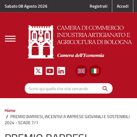
Salta al contenuto principale
Sabato 08 Agosto 2026
Registrati
Accedi
Toggle
navigation
Cerca
Scrivi qui quello che stai cercando
Home
PREMIO BARRESI, INCENTIVI A IMPRESE GIOVANILI E SOSTENIBILI
2024 - SCADE 7/1