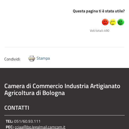
Questa pagina ti è stata utile?
Voti totali: 490
Stampa
Condividi:
Camera di Commercio Industria Artigianato
Agricoltura di Bologna
CONTATTI
TEL:
051/60.93.111
PEC:
cciaa@bo.legalmail.camcom.it