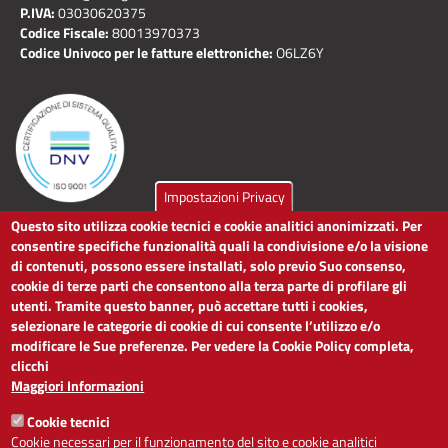
P.IVA:
03030620375
Codice Fiscale:
80013970373
Codice Univoco per le fatture elettroniche:
O6LZ6Y
Impostazioni Privacy
Questo sito utilizza cookie tecnici e cookie analitici anonimizzati. Per
LINK UTILI
consentire specifiche funzionalità quali la condivisione e/o la visione
di contenuti, possono essere installati, solo previo Suo consenso,
cookie di terze parti che consentono alla terza parte di profilare gli
Dichiarazione di accessibilità
utenti. Tramite questo banner, può accettare tutti i cookies,
Obiettivi di accessibilità
selezionare le categorie di cookie di cui consente l’utilizzo e/o
Segnalaci problemi di accessibilità
modificare le Sue preferenze. Per vedere la Cookie Policy completa,
Note legali
clicchi
Privacy
Maggiori Informazioni
Accesso riservato
Cookie tecnici
ACCESSIBILITÀ
Cookie necessari per il funzionamento del sito e cookie analitici