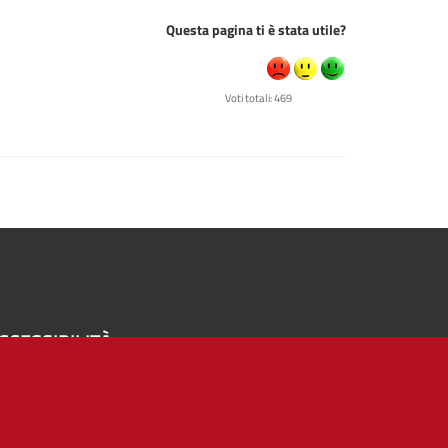
Questa pagina ti è stata utile?
Voti totali: 469
CCESSIBILITÀ
A
-
+