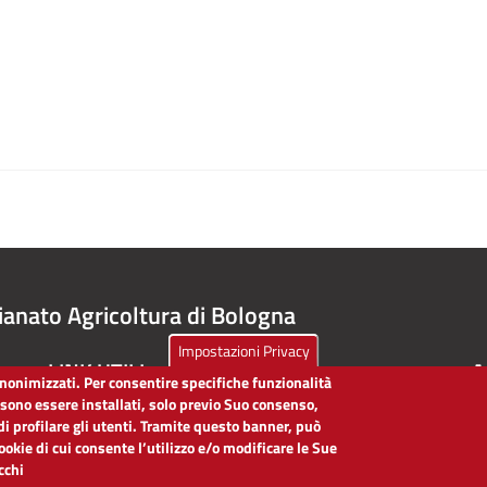
ianato Agricoltura di Bologna
Impostazioni Privacy
LINK UTILI
A
 anonimizzati. Per consentire specifiche funzionalità
ssono essere installati, solo previo Suo consenso,
Dichiarazione di accessibilità
di profilare gli utenti. Tramite questo banner, può
Obiettivi di accessibilità
cookie di cui consente l’utilizzo e/o modificare le Sue
Segnalaci problemi di accessibilità
icchi