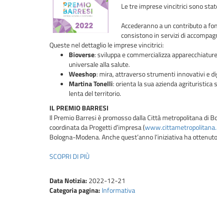
Le tre imprese vincitrici sono sta
Accederanno a un contributo a fon
consistono in servizi di accompagna
Queste nel dettaglio le imprese vincitrici:
Bioverse
: sviluppa e commercializza apparecchiature 
universale alla salute.
Weeshop
: mira, attraverso strumenti innovativi e di
Martina Tonelli
: orienta la sua azienda agrituristic
lenta del territorio.
IL PREMIO BARRESI
Il Premio Barresi è promosso dalla Città metropolitana di B
coordinata da Progetti d’impresa (
www.cittametropolitana.
Bologna-Modena. Anche quest’anno l’iniziativa ha ottenuto il
SCOPRI DI PIÙ
Data Notizia:
2022-12-21
Categoria pagina:
Informativa