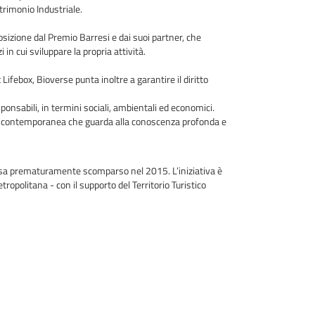
trimonio Industriale.
izione dal Premio Barresi e dai suoi partner, che
n cui sviluppare la propria attività.
ifebox, Bioverse punta inoltre a garantire il diritto
sponsabili, in termini sociali, ambientali ed economici.
tica contemporanea che guarda alla conoscenza profonda e
presa prematuramente scomparso nel 2015. L’iniziativa è
etropolitana - con il supporto del Territorio Turistico