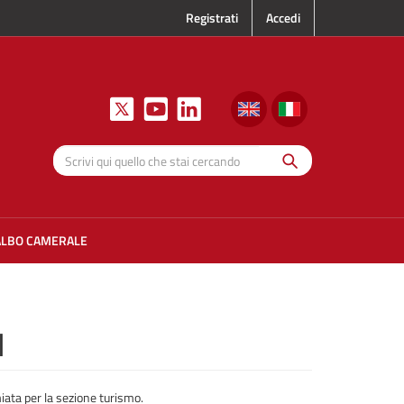
Registrati
Accedi
Cerca
Scrivi qui
quello che
stai
cercando
ALBO CAMERALE
I
iata per la sezione turismo.