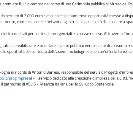
te premiate il 13 dicembre nel corso di una Cerimonia pubblica al Museo del Pa
do perduto di 7.000 euro ciascuna e alle numerose opportunità messe a dispos
mento, comunicazione e networking, oltre alla possibilità di accedere a spazi i
elettromedicali per contesti emergenziali e a basse risorse. Attraverso Corax L
gitali, a sensibilizzare e orientare il vasto pubblico verso scelte di consumo re
a sulle specificità del contesto dell’Appennino bolognese con un’offerta turis
ologna in ricordo di Antonio Barresi, responsabile del servizio Progetti d’im
bo.it/progimpresa
) - il servizio dedicato alla creazione d’impresa della Città m
 patrocinio di ASviS - Alleanza Italiana per lo Sviluppo Sostenibile.