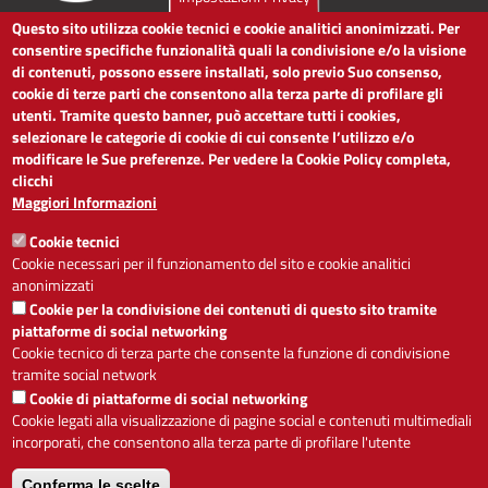
Questo sito utilizza cookie tecnici e cookie analitici anonimizzati. Per
LINK UTILI
consentire specifiche funzionalità quali la condivisione e/o la visione
di contenuti, possono essere installati, solo previo Suo consenso,
cookie di terze parti che consentono alla terza parte di profilare gli
Dichiarazione di accessibilità
utenti. Tramite questo banner, può accettare tutti i cookies,
Obiettivi di accessibilità
selezionare le categorie di cookie di cui consente l’utilizzo e/o
Segnalaci problemi di accessibilità
modificare le Sue preferenze. Per vedere la Cookie Policy completa,
Note legali
clicchi
Privacy
Maggiori Informazioni
Accesso riservato
Cookie tecnici
ACCESSIBILITÀ
Cookie necessari per il funzionamento del sito e cookie analitici
anonimizzati
A
-
+
Cookie per la condivisione dei contenuti di questo sito tramite
piattaforme di social networking
Cookie tecnico di terza parte che consente la funzione di condivisione
tramite social network
Alto contrasto
Solo testo
Cookie di piattaforme di social networking
Cookie legati alla visualizzazione di pagine social e contenuti multimediali
incorporati, che consentono alla terza parte di profilare l'utente
Conferma le scelte