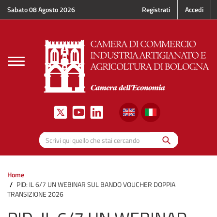
Salta al contenuto principale
Sabato 08 Agosto 2026
Registrati
Accedi
Toggle
navigation
Cerca
Scrivi qui quello che stai cercando
Home
PID: IL 6/7 UN WEBINAR SUL BANDO VOUCHER DOPPIA
TRANSIZIONE 2026