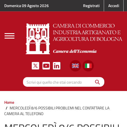
Salta al contenuto principale
Domenica 09 Agosto 2026
Registrati
Accedi
Toggle
navigation
Cerca
Scrivi qui quello che stai cercando
Home
MERCOLEDÌ 8/6 POSSIBILI PROBLEMI NEL CONTATTARE LA
CAMERA AL TELEFONO