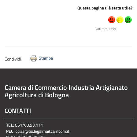
Questa pagina ti è stata utile?
Voti totali: 559
Stampa
Condividi:
Camera di Commercio Industria Artigianato
Agricoltura di Bologna
CONTATTI
TEL:
051/60.93.111
PEC:
cciaa@bo.legalmail.camcom.it