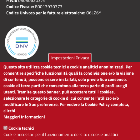
P.IVA:
03030620375
Codice Fiscale:
80013970373
Codice Univoco per le fatture elettroniche:
O6LZ6Y
Impostazioni Privacy
Questo sito utilizza cookie tecnici e cookie analitici anonimizzati. Per
LINK UTILI
consentire specifiche funzionalità quali la condivisione e/o la visione
di contenuti, possono essere installati, solo previo Suo consenso,
cookie di terze parti che consentono alla terza parte di profilare gli
Dichiarazione di accessibilità
utenti. Tramite questo banner, può accettare tutti i cookies,
Obiettivi di accessibilità
selezionare le categorie di cookie di cui consente l’utilizzo e/o
Segnalaci problemi di accessibilità
modificare le Sue preferenze. Per vedere la Cookie Policy completa,
Note legali
clicchi
Privacy
Maggiori Informazioni
Accesso riservato
Cookie tecnici
ACCESSIBILITÀ
Cookie necessari per il funzionamento del sito e cookie analitici