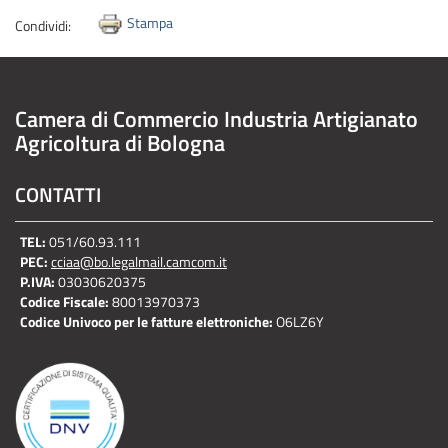
Stampa
Condividi:
Camera di Commercio Industria Artigianato
Agricoltura di Bologna
CONTATTI
TEL:
051/60.93.111
PEC:
cciaa@bo.legalmail.camcom.it
P.IVA:
03030620375
Codice Fiscale:
80013970373
Codice Univoco per le fatture elettroniche:
O6LZ6Y