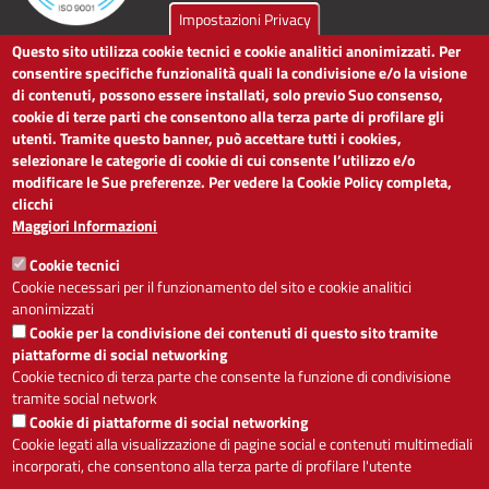
Impostazioni Privacy
Questo sito utilizza cookie tecnici e cookie analitici anonimizzati. Per
LINK UTILI
consentire specifiche funzionalità quali la condivisione e/o la visione
di contenuti, possono essere installati, solo previo Suo consenso,
cookie di terze parti che consentono alla terza parte di profilare gli
Dichiarazione di accessibilità
utenti. Tramite questo banner, può accettare tutti i cookies,
Obiettivi di accessibilità
selezionare le categorie di cookie di cui consente l’utilizzo e/o
Segnalaci problemi di accessibilità
modificare le Sue preferenze. Per vedere la Cookie Policy completa,
Note legali
clicchi
Privacy
Maggiori Informazioni
Accesso riservato
Cookie tecnici
ACCESSIBILITÀ
Cookie necessari per il funzionamento del sito e cookie analitici
anonimizzati
A
-
+
Cookie per la condivisione dei contenuti di questo sito tramite
piattaforme di social networking
Cookie tecnico di terza parte che consente la funzione di condivisione
tramite social network
Alto contrasto
Solo testo
Cookie di piattaforme di social networking
Cookie legati alla visualizzazione di pagine social e contenuti multimediali
incorporati, che consentono alla terza parte di profilare l'utente