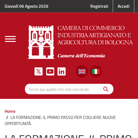
Salta al contenuto principale
Giovedì 06 Agosto 2026
Registrati
Accedi
Toggle
navigation
Cerca
Scrivi qui quello che stai cercando
Home
LA FORMAZIONE: IL PRIMO PASSO PER COGLIERE NUOVE
OPPORTUNITÀ.