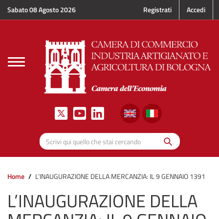
Salta al contenuto principale
Sabato 08 Agosto 2026
Registrati
Accedi
Toggle
navigation
Cerca
Scrivi qui quello che stai cercando
Home
L’INAUGURAZIONE DELLA MERCANZIA: IL 9 GENNAIO 1391
L’INAUGURAZIONE DELLA