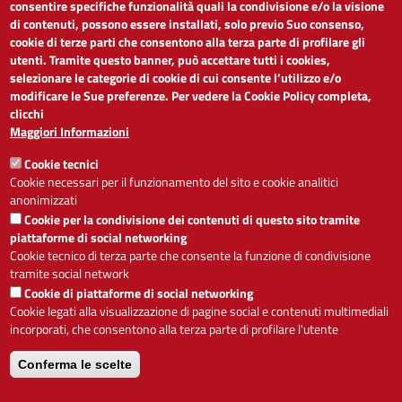
LINK UTILI
consentire specifiche funzionalità quali la condivisione e/o la visione
di contenuti, possono essere installati, solo previo Suo consenso,
cookie di terze parti che consentono alla terza parte di profilare gli
Dichiarazione di accessibilità
utenti. Tramite questo banner, può accettare tutti i cookies,
Obiettivi di accessibilità
selezionare le categorie di cookie di cui consente l’utilizzo e/o
Segnalaci problemi di accessibilità
modificare le Sue preferenze. Per vedere la Cookie Policy completa,
Note legali
clicchi
Privacy
Maggiori Informazioni
Accesso riservato
Cookie tecnici
ACCESSIBILITÀ
Cookie necessari per il funzionamento del sito e cookie analitici
anonimizzati
A
-
+
Cookie per la condivisione dei contenuti di questo sito tramite
piattaforme di social networking
Cookie tecnico di terza parte che consente la funzione di condivisione
tramite social network
Alto contrasto
Solo testo
Cookie di piattaforme di social networking
Cookie legati alla visualizzazione di pagine social e contenuti multimediali
incorporati, che consentono alla terza parte di profilare l'utente
Conferma le scelte
Servizio realizzato da