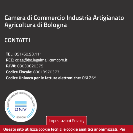
Camera di Commercio Industria Artigianato
Agricoltura di Bologna
CONTATTI
TEL:
051/60.93.111
PEC:
cciaa@bo.legalmail.camcom.it
P.IVA:
03030620375
Codice Fiscale:
80013970373
Codice Univoco per le fatture elettroniche:
O6LZ6Y
Impostazioni Privacy
Questo sito utilizza cookie tecnici e cookie analitici anonimizzati. Per