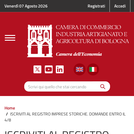
Salta al contenuto principale
Venerdì 07 Agosto 2026
Registrati
Accedi
Toggle
navigation
Cerca
Scrivi qui quello che stai cercando
Home
ISCRIVITI AL REGISTRO IMPRESE STORICHE. DOMANDE ENTRO IL
4/8