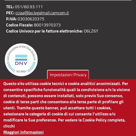
TEL:
051/60.93.111
PEC:
cciaa@bo.legalmail.camcom.it
P.IVA:
03030620375
Codice Fiscale:
80013970373
Codice Univoco per le fatture elettroniche:
O6LZ6Y
Impostazioni Privacy
Questo sito utilizza cookie tecnici e cookie analitici anonimizzati. Per
LINK UTILI
consentire specifiche funzionalità quali la condivisione e/o la visione
di contenuti, possono essere installati, solo previo Suo consenso,
cookie di terze parti che consentono alla terza parte di profilare gli
Dichiarazione di accessibilità
utenti. Tramite questo banner, può accettare tutti i cookies,
Obiettivi di accessibilità
selezionare le categorie di cookie di cui consente l’utilizzo e/o
Segnalaci problemi di accessibilità
modificare le Sue preferenze. Per vedere la Cookie Policy completa,
Note legali
clicchi
Privacy
Maggiori Informazioni
Accesso riservato