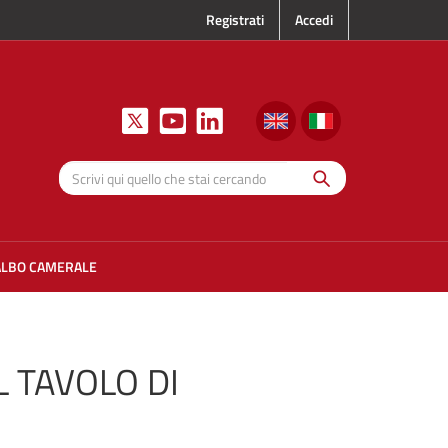
Registrati
Accedi
Cerca
Scrivi qui
quello che
stai
cercando
ALBO CAMERALE
 TAVOLO DI