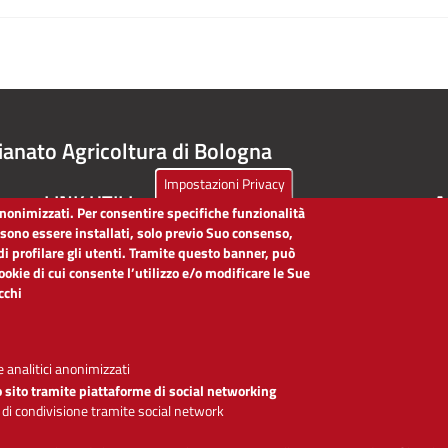
ianato Agricoltura di Bologna
Impostazioni Privacy
LINK UTILI
A
 anonimizzati. Per consentire specifiche funzionalità
ssono essere installati, solo previo Suo consenso,
Dichiarazione di accessibilità
di profilare gli utenti. Tramite questo banner, può
Obiettivi di accessibilità
cookie di cui consente l’utilizzo e/o modificare le Sue
Segnalaci problemi di accessibilità
icchi
Note legali
Privacy
Accesso riservato
 analitici anonimizzati
o sito tramite piattaforme di social networking
 di condivisione tramite social network
Se