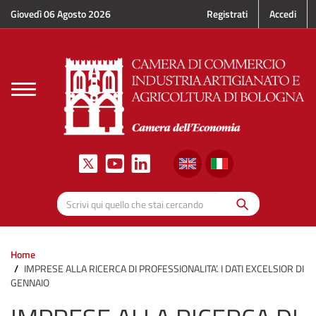
Salta al contenuto principale
Giovedì 06 Agosto 2026
Registrati
Accedi
Toggle
navigation
Cerca
Scrivi qui quello che stai cercando
Home
IMPRESE ALLA RICERCA DI PROFESSIONALITA’. I DATI EXCELSIOR DI
GENNAIO