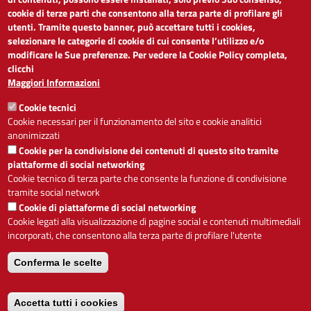
cookie di terze parti che consentono alla terza parte di profilare gli
Dichiarazione di accessibilità
utenti. Tramite questo banner, può accettare tutti i cookies,
Obiettivi di accessibilità
selezionare le categorie di cookie di cui consente l’utilizzo e/o
Segnalaci problemi di accessibilità
modificare le Sue preferenze. Per vedere la Cookie Policy completa,
Note legali
clicchi
Privacy
Maggiori Informazioni
Accesso riservato
Cookie tecnici
ACCESSIBILITÀ
Cookie necessari per il funzionamento del sito e cookie analitici
anonimizzati
A
-
+
Cookie per la condivisione dei contenuti di questo sito tramite
piattaforme di social networking
Cookie tecnico di terza parte che consente la funzione di condivisione
tramite social network
Alto contrasto
Solo testo
Cookie di piattaforme di social networking
Cookie legati alla visualizzazione di pagine social e contenuti multimediali
incorporati, che consentono alla terza parte di profilare l'utente
Conferma le scelte
Servizio realizzato da
Accetta tutti i cookies