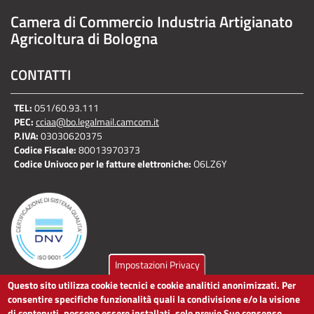
Camera di Commercio Industria Artigianato
Agricoltura di Bologna
CONTATTI
TEL:
051/60.93.111
PEC:
cciaa@bo.legalmail.camcom.it
P.IVA:
03030620375
Codice Fiscale:
80013970373
Codice Univoco per le fatture elettroniche:
O6LZ6Y
Impostazioni Privacy
Questo sito utilizza cookie tecnici e cookie analitici anonimizzati. Per
LINK UTILI
consentire specifiche funzionalità quali la condivisione e/o la visione
di contenuti, possono essere installati, solo previo Suo consenso,