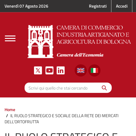
Salta al contenuto principale
Venerdì 07 Agosto 2026
Registrati
Accedi
Toggle
navigation
Cerca
Scrivi qui quello che stai cercando
Home
IL RUOLO STRATEGICO E SOCIALE DELLA RETE DEI MERCATI
DELL’ORTOFRUTTA