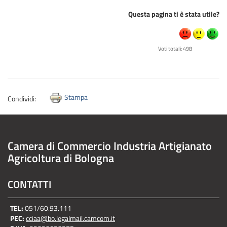
Questa pagina ti è stata utile?
Voti totali: 498
Stampa
Condividi:
Camera di Commercio Industria Artigianato
Agricoltura di Bologna
CONTATTI
TEL:
051/60.93.111
PEC:
cciaa@bo.legalmail.camcom.it