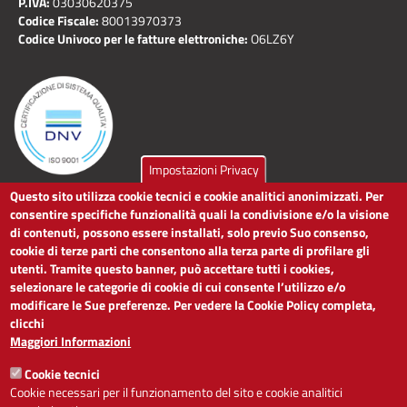
P.IVA:
03030620375
Codice Fiscale:
80013970373
Codice Univoco per le fatture elettroniche:
O6LZ6Y
Impostazioni Privacy
Questo sito utilizza cookie tecnici e cookie analitici anonimizzati. Per
LINK UTILI
consentire specifiche funzionalità quali la condivisione e/o la visione
di contenuti, possono essere installati, solo previo Suo consenso,
cookie di terze parti che consentono alla terza parte di profilare gli
Dichiarazione di accessibilità
utenti. Tramite questo banner, può accettare tutti i cookies,
Obiettivi di accessibilità
selezionare le categorie di cookie di cui consente l’utilizzo e/o
Segnalaci problemi di accessibilità
modificare le Sue preferenze. Per vedere la Cookie Policy completa,
Note legali
clicchi
Privacy
Maggiori Informazioni
Accesso riservato
Cookie tecnici
ACCESSIBILITÀ
Cookie necessari per il funzionamento del sito e cookie analitici