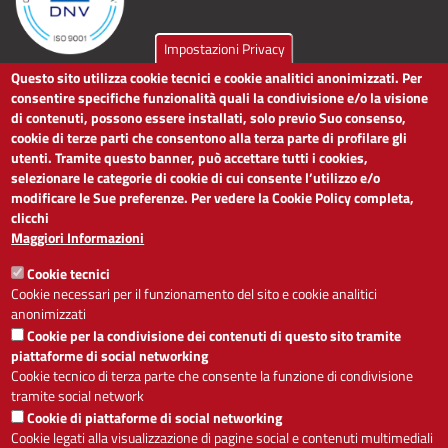
Impostazioni Privacy
Questo sito utilizza cookie tecnici e cookie analitici anonimizzati. Per
LINK UTILI
consentire specifiche funzionalità quali la condivisione e/o la visione
di contenuti, possono essere installati, solo previo Suo consenso,
cookie di terze parti che consentono alla terza parte di profilare gli
Dichiarazione di accessibilità
utenti. Tramite questo banner, può accettare tutti i cookies,
Obiettivi di accessibilità
selezionare le categorie di cookie di cui consente l’utilizzo e/o
Segnalaci problemi di accessibilità
modificare le Sue preferenze. Per vedere la Cookie Policy completa,
Note legali
clicchi
Privacy
Maggiori Informazioni
Accesso riservato
Cookie tecnici
ACCESSIBILITÀ
Cookie necessari per il funzionamento del sito e cookie analitici
anonimizzati
A
-
+
Cookie per la condivisione dei contenuti di questo sito tramite
piattaforme di social networking
Cookie tecnico di terza parte che consente la funzione di condivisione
tramite social network
Alto contrasto
Solo testo
Cookie di piattaforme di social networking
Cookie legati alla visualizzazione di pagine social e contenuti multimediali