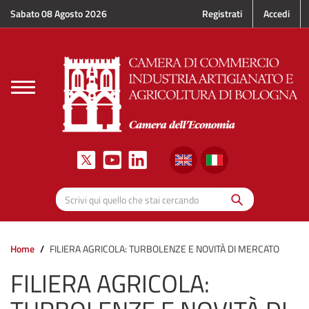
Salta al contenuto principale
Sabato 08 Agosto 2026
Registrati
Accedi
Toggle
navigation
Cerca
Scrivi qui quello che stai cercando
Home
FILIERA AGRICOLA: TURBOLENZE E NOVITÀ DI MERCATO
FILIERA AGRICOLA: