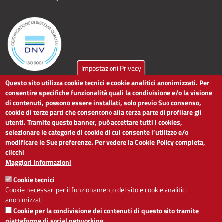
Impostazioni Privacy
Questo sito utilizza cookie tecnici e cookie analitici anonimizzati. Per
LINK UTILI
consentire specifiche funzionalità quali la condivisione e/o la visione
di contenuti, possono essere installati, solo previo Suo consenso,
cookie di terze parti che consentono alla terza parte di profilare gli
Dichiarazione di accessibilità
utenti. Tramite questo banner, può accettare tutti i cookies,
Obiettivi di accessibilità
selezionare le categorie di cookie di cui consente l’utilizzo e/o
Segnalaci problemi di accessibilità
modificare le Sue preferenze. Per vedere la Cookie Policy completa,
Note legali
clicchi
Privacy
Maggiori Informazioni
Accesso riservato
Cookie tecnici
ACCESSIBILITÀ
Cookie necessari per il funzionamento del sito e cookie analitici
anonimizzati
A
-
+
Cookie per la condivisione dei contenuti di questo sito tramite
piattaforme di social networking