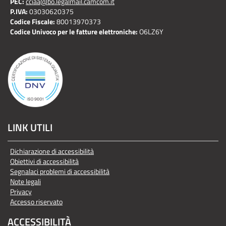
PEC:
cciaa@bo.legalmail.camcom.it
P.IVA:
03030620375
Codice Fiscale:
80013970373
Codice Univoco per le fatture elettroniche:
O6LZ6Y
LINK UTILI
Dichiarazione di accessibilità
Obiettivi di accessibilità
Segnalaci problemi di accessibilità
Note legali
Privacy
Accesso riservato
ACCESSIBILITÀ