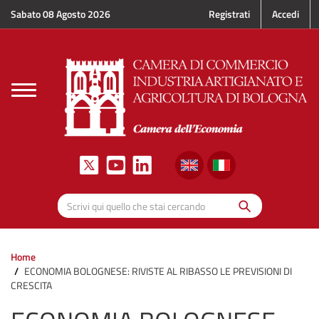
Salta al contenuto principale
Sabato 08 Agosto 2026
Registrati
Accedi
Toggle
navigation
Cerca
Scrivi qui quello che stai cercando
Home
ECONOMIA BOLOGNESE: RIVISTE AL RIBASSO LE PREVISIONI DI
CRESCITA