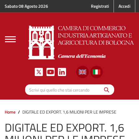
Salta al contenuto principale
Sabato 08 Agosto 2026
Registrati
Accedi
Toggle
navigation
Cerca
Scrivi qui quello che stai cercando
Home
DIGITALE ED EXPORT. 1,6 MILIONI PER LE IMPRESE
DIGITALE ED EXPORT. 1,6