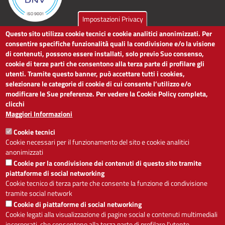
Impostazioni Privacy
Questo sito utilizza cookie tecnici e cookie analitici anonimizzati. Per
LINK UTILI
consentire specifiche funzionalità quali la condivisione e/o la visione
di contenuti, possono essere installati, solo previo Suo consenso,
cookie di terze parti che consentono alla terza parte di profilare gli
Dichiarazione di accessibilità
utenti. Tramite questo banner, può accettare tutti i cookies,
Obiettivi di accessibilità
selezionare le categorie di cookie di cui consente l’utilizzo e/o
Segnalaci problemi di accessibilità
modificare le Sue preferenze. Per vedere la Cookie Policy completa,
Note legali
clicchi
Privacy
Maggiori Informazioni
Accesso riservato
Cookie tecnici
ACCESSIBILITÀ
Cookie necessari per il funzionamento del sito e cookie analitici
anonimizzati
A
-
+
Cookie per la condivisione dei contenuti di questo sito tramite
piattaforme di social networking
Cookie tecnico di terza parte che consente la funzione di condivisione
tramite social network
Alto contrasto
Solo testo
Cookie di piattaforme di social networking
Cookie legati alla visualizzazione di pagine social e contenuti multimediali
incorporati, che consentono alla terza parte di profilare l'utente