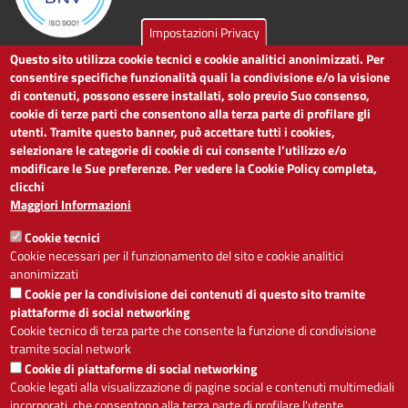
Impostazioni Privacy
Questo sito utilizza cookie tecnici e cookie analitici anonimizzati. Per
LINK UTILI
consentire specifiche funzionalità quali la condivisione e/o la visione
di contenuti, possono essere installati, solo previo Suo consenso,
cookie di terze parti che consentono alla terza parte di profilare gli
Dichiarazione di accessibilità
utenti. Tramite questo banner, può accettare tutti i cookies,
Obiettivi di accessibilità
selezionare le categorie di cookie di cui consente l’utilizzo e/o
Segnalaci problemi di accessibilità
modificare le Sue preferenze. Per vedere la Cookie Policy completa,
Note legali
clicchi
Privacy
Maggiori Informazioni
Accesso riservato
Cookie tecnici
ACCESSIBILITÀ
Cookie necessari per il funzionamento del sito e cookie analitici
anonimizzati
A
-
+
Cookie per la condivisione dei contenuti di questo sito tramite
piattaforme di social networking
Cookie tecnico di terza parte che consente la funzione di condivisione
tramite social network
Alto contrasto
Solo testo
Cookie di piattaforme di social networking
Cookie legati alla visualizzazione di pagine social e contenuti multimediali
incorporati, che consentono alla terza parte di profilare l'utente