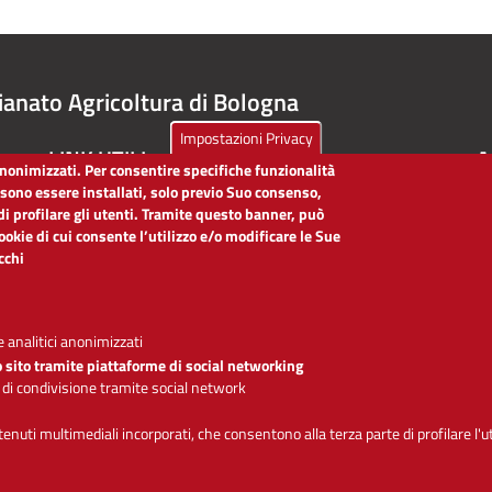
ianato Agricoltura di Bologna
Impostazioni Privacy
LINK UTILI
A
 anonimizzati. Per consentire specifiche funzionalità
ssono essere installati, solo previo Suo consenso,
Dichiarazione di accessibilità
di profilare gli utenti. Tramite questo banner, può
Obiettivi di accessibilità
cookie di cui consente l’utilizzo e/o modificare le Sue
Segnalaci problemi di accessibilità
icchi
Note legali
Privacy
Accesso riservato
 analitici anonimizzati
o sito tramite piattaforme di social networking
 di condivisione tramite social network
Se
ntenuti multimediali incorporati, che consentono alla terza parte di profilare l'