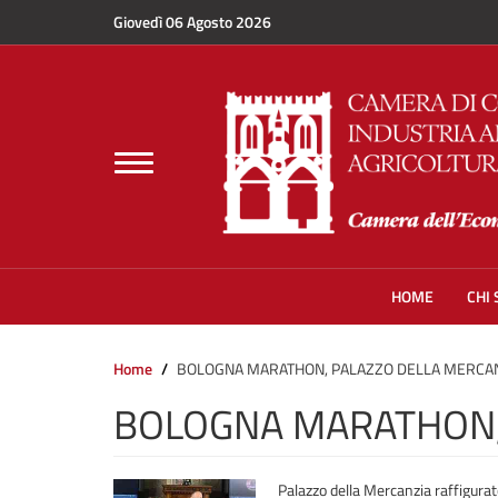
Salta al contenuto principale
Giovedì 06 Agosto 2026
Toggle
navigation
HOME
CHI
Home
BOLOGNA MARATHON, PALAZZO DELLA MERCAN
BOLOGNA MARATHON,
Palazzo della Mercanzia raffigurat