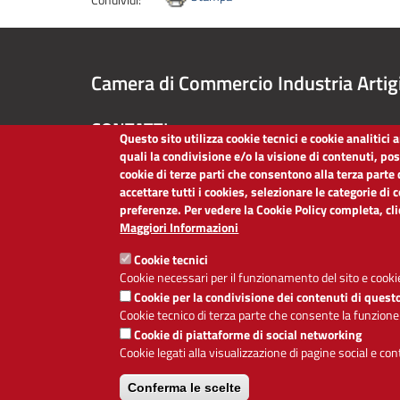
Camera di Commercio Industria Artig
CONTATTI
Questo sito utilizza cookie tecnici e cookie analitici
quali la condivisione e/o la visione di contenuti, po
TEL:
051/60.93.111
cookie di terze parti che consentono alla terza parte 
PEC:
cciaa@bo.legalmail.camcom.it
accettare tutti i cookies, selezionare le categorie di 
P.IVA:
03030620375
preferenze. Per vedere la Cookie Policy completa, cl
Codice Fiscale:
80013970373
Maggiori Informazioni
Codice Univoco per le fatture elettroniche:
O6LZ6Y
Cookie tecnici
Cookie necessari per il funzionamento del sito e cookie
Cookie per la condivisione dei contenuti di quest
Cookie tecnico di terza parte che consente la funzione
Cookie di piattaforme di social networking
Cookie legati alla visualizzazione di pagine social e co
Conferma le scelte