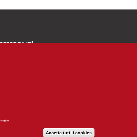
CCESSIBILITÀ
A
-
+
Alto contrasto
Solo testo
rvizio realizzato da
utente
Accetta tutti i cookies