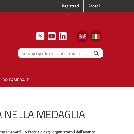
Registrati
Accedi
Cerca
Scrivi qui
quello che
stai
cercando
ALBO CAMERALE
 NELLA MEDAGLIA
tata venerdì 14 febbraio dagli organizzatori dell’evento