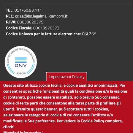
TEL:
051/60.93.111
PEC:
cciaa@bo.legalmail.camcom.it
P.IVA:
03030620375
Codice Fiscale:
80013970373
Codice Univoco per le fatture elettroniche:
O6LZ6Y
Impostazioni Privacy
Questo sito utilizza cookie tecnici e cookie analitici anonimizzati. Per
LINK UTILI
consentire specifiche funzionalità quali la condivisione e/o la visione
di contenuti, possono essere installati, solo previo Suo consenso,
cookie di terze parti che consentono alla terza parte di profilare gli
Dichiarazione di accessibilità
utenti. Tramite questo banner, può accettare tutti i cookies,
Obiettivi di accessibilità
selezionare le categorie di cookie di cui consente l’utilizzo e/o
Segnalaci problemi di accessibilità
modificare le Sue preferenze. Per vedere la Cookie Policy completa,
Note legali
clicchi
Privacy
Maggiori Informazioni