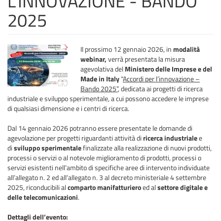
L'INNOVAZIONE - BANDO
2025
Il prossimo 12 gennaio 2026, in
modalità
webinar,
verrà presentata la misura
agevolativa del
Ministero delle Imprese e del
Made in Italy
“
Accordi per l’innovazione –
Bando 2025”
, dedicata ai progetti di ricerca
industriale e sviluppo sperimentale, a cui possono accedere le imprese
di qualsiasi dimensione e i centri di ricerca.
Dal 14 gennaio 2026 potranno essere presentate le domande di
agevolazione per progetti riguardanti attività di
ricerca industriale
e
di
sviluppo sperimentale
finalizzate alla realizzazione di nuovi prodotti,
processi o servizi o al notevole miglioramento di prodotti, processi o
servizi esistenti nell’ambito di specifiche aree di intervento individuate
all’allegato n. 2 ed all’allegato n. 3 al decreto ministeriale 4 settembre
2025, riconducibili al
comparto manifatturiero
ed al
settore digitale
e
delle telecomunicazioni
.
Dettagli dell’evento: