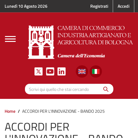
Salta al contenuto principale
Lunedì 10 Agosto 2026
Registrati
Accedi
Toggle
navigation
Cerca
Scrivi qui quello che stai cercando
Home
ACCORDI PER L'INNOVAZIONE - BANDO 2025
ACCORDI PER