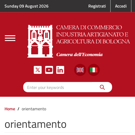
Skip to main content
Sunday 09 August 2026
Registrati
Accedi
Toggle
navigation
Search
Enter your keywords
Home
orientamento
orientamento