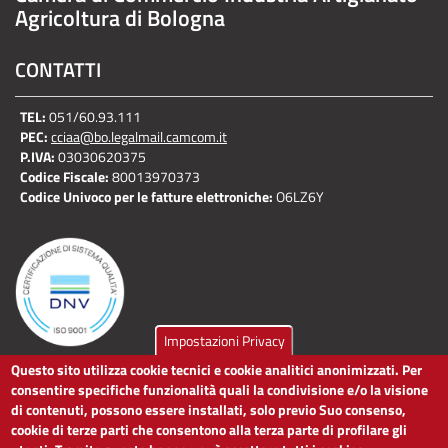
Agricoltura di Bologna
CONTATTI
TEL:
051/60.93.111
PEC:
cciaa@bo.legalmail.camcom.it
P.IVA:
03030620375
Codice Fiscale:
80013970373
Codice Univoco per le fatture elettroniche:
O6LZ6Y
Impostazioni Privacy
Questo sito utilizza cookie tecnici e cookie analitici anonimizzati. Per
LINK UTILI
consentire specifiche funzionalità quali la condivisione e/o la visione
di contenuti, possono essere installati, solo previo Suo consenso,
cookie di terze parti che consentono alla terza parte di profilare gli
Dichiarazione di accessibilità