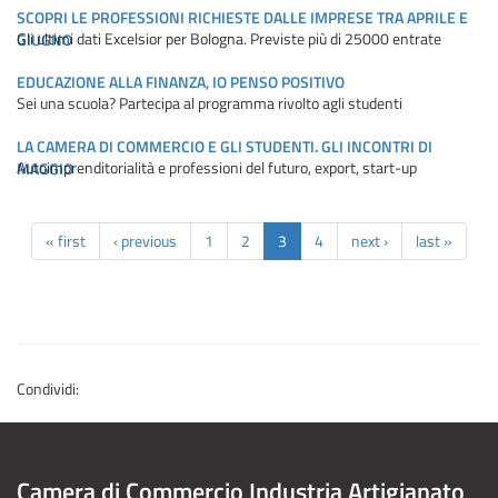
SCOPRI LE PROFESSIONI RICHIESTE DALLE IMPRESE TRA APRILE E
Gli ultimi dati Excelsior per Bologna. Previste più di 25000 entrate
GIUGNO
EDUCAZIONE ALLA FINANZA, IO PENSO POSITIVO
Sei una scuola? Partecipa al programma rivolto agli studenti
LA CAMERA DI COMMERCIO E GLI STUDENTI. GLI INCONTRI DI
Autoimprenditorialità e professioni del futuro, export, start-up
MAGGIO
« first
‹ previous
1
2
3
4
next ›
last »
Condividi:
Camera di Commercio Industria Artigianato