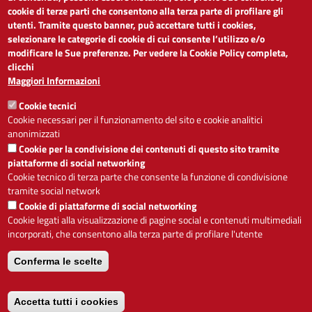
cookie di terze parti che consentono alla terza parte di profilare gli
Dichiarazione di accessibilità
utenti. Tramite questo banner, può accettare tutti i cookies,
Obiettivi di accessibilità
selezionare le categorie di cookie di cui consente l’utilizzo e/o
Segnalaci problemi di accessibilità
modificare le Sue preferenze. Per vedere la Cookie Policy completa,
Note legali
clicchi
Privacy
Maggiori Informazioni
Accesso riservato
Cookie tecnici
ACCESSIBILITÀ
Cookie necessari per il funzionamento del sito e cookie analitici
anonimizzati
A
-
+
Cookie per la condivisione dei contenuti di questo sito tramite
piattaforme di social networking
Cookie tecnico di terza parte che consente la funzione di condivisione
tramite social network
Alto contrasto
Solo testo
Cookie di piattaforme di social networking
Cookie legati alla visualizzazione di pagine social e contenuti multimediali
incorporati, che consentono alla terza parte di profilare l'utente
Conferma le scelte
Servizio realizzato da
Accetta tutti i cookies