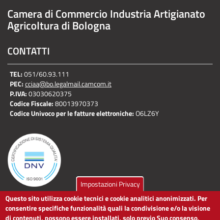
Camera di Commercio Industria Artigianato
Agricoltura di Bologna
CONTATTI
TEL:
051/60.93.111
PEC:
cciaa@bo.legalmail.camcom.it
P.IVA:
03030620375
Codice Fiscale:
80013970373
Codice Univoco per le fatture elettroniche:
O6LZ6Y
Impostazioni Privacy
Questo sito utilizza cookie tecnici e cookie analitici anonimizzati. Per
LINK UTILI
consentire specifiche funzionalità quali la condivisione e/o la visione
di contenuti, possono essere installati, solo previo Suo consenso,