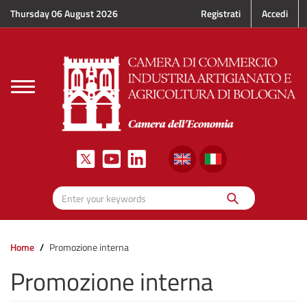
Skip to main content
Thursday 06 August 2026
Registrati
Accedi
Toggle
navigation
Search
Enter your keywords
Home
Promozione interna
Promozione interna