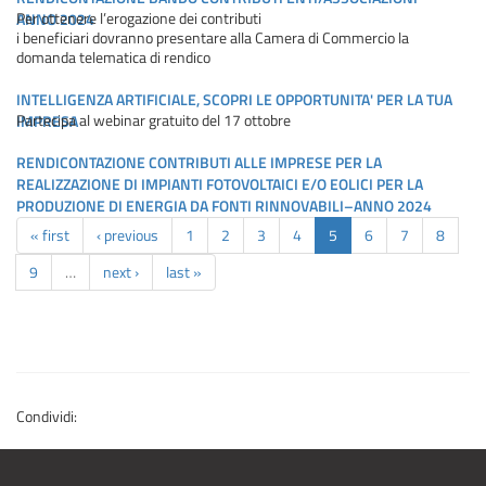
Per ottenere l’erogazione dei contributi
ANNO 2024
i beneficiari dovranno presentare alla Camera di Commercio la
domanda telematica di rendico
INTELLIGENZA ARTIFICIALE, SCOPRI LE OPPORTUNITA' PER LA TUA
Partecipa al webinar gratuito del 17 ottobre
IMPRESA
RENDICONTAZIONE CONTRIBUTI ALLE IMPRESE PER LA
REALIZZAZIONE DI IMPIANTI FOTOVOLTAICI E/O EOLICI PER LA
PRODUZIONE DI ENERGIA DA FONTI RINNOVABILI–ANNO 2024
« first
‹ previous
1
2
3
4
5
6
7
8
9
…
next ›
last »
Condividi: