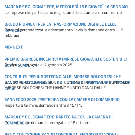
MARCA BY BOLOGNAFIERE, MERCOLEDÌ 15 E GIOVEDÌ 16 GENNAIO
Le imprese che partecipano negli stand della Camera di commercio
BANDO PID-NEXT PER LA TRASFORMAZIONE DIGITALE DELLE
Percorsi personalizzati e orientamento. Invia la domanda entro il 18
IMPRESE
febbraio
PID-NEXT
PREMIO BARRESI, INCENTIVI A IMPRESE GIOVANILI E SOSTENIBILI
Scadenza prorogata al 7 gennaio 2025
2024 - SCADE 7/1
CONTRIBUTI PER IL SOSTEGNO ALLE IMPRESE BOLOGNESI CHE
BANDO PER LA CONCESSIONE DI CONTRIBUTI PER IL SOSTEGNO ALLE
HANNO SUBITO DANNI DALLE ALLUVIONI DI SETTEMBRE E OTTOBRE
IMPRESE BOLOGNESI CHE HANNO SUBITO DANNI DALLE
2024.
SANA FOOD 2025. PARTECIPA CON LA CAMERA DI COMMERCIO
Riapertura termini: domande entro il 15/11.
MARCA BY BOLOGNAFIERE: PARTECIPA CON LA CAMERA DI
Presentazione domande prorogata al 18 ottobre
COMMERCIO
RENDICONTAZIONE BANDO CONTRIBUTI ENTI/ASSOCIAZIONI -