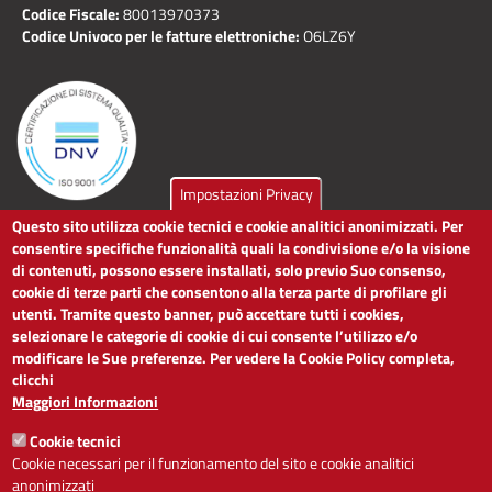
Codice Fiscale:
80013970373
Codice Univoco per le fatture elettroniche:
O6LZ6Y
Impostazioni Privacy
Questo sito utilizza cookie tecnici e cookie analitici anonimizzati. Per
LINK UTILI
consentire specifiche funzionalità quali la condivisione e/o la visione
di contenuti, possono essere installati, solo previo Suo consenso,
cookie di terze parti che consentono alla terza parte di profilare gli
Dichiarazione di accessibilità
utenti. Tramite questo banner, può accettare tutti i cookies,
Obiettivi di accessibilità
selezionare le categorie di cookie di cui consente l’utilizzo e/o
Segnalaci problemi di accessibilità
modificare le Sue preferenze. Per vedere la Cookie Policy completa,
Note legali
clicchi
Privacy
Maggiori Informazioni
Accesso riservato
Cookie tecnici
ACCESSIBILITÀ
Cookie necessari per il funzionamento del sito e cookie analitici
anonimizzati