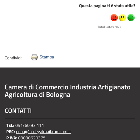
Questa pagina ti è stata utile?
Total votes: 963
Stampa
Condividi:
Camera di Commercio Industria Artigianato
Agricoltura di Bologna
CONTATTI
TEL:
051/60.93.111
PEC:
cciaa@bo.legalmail.camcom.it
P.IVA:
03030620375