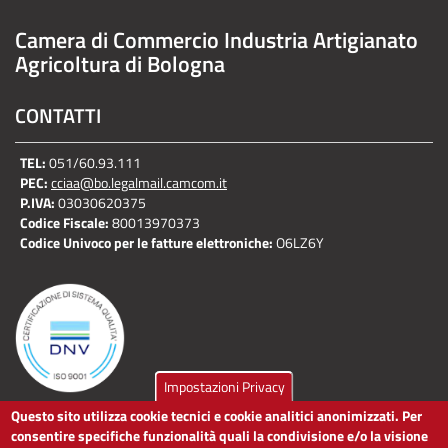
Camera di Commercio Industria Artigianato
Agricoltura di Bologna
CONTATTI
TEL:
051/60.93.111
PEC:
cciaa@bo.legalmail.camcom.it
P.IVA:
03030620375
Codice Fiscale:
80013970373
Codice Univoco per le fatture elettroniche:
O6LZ6Y
Impostazioni Privacy
Questo sito utilizza cookie tecnici e cookie analitici anonimizzati. Per
LINK UTILI
consentire specifiche funzionalità quali la condivisione e/o la visione