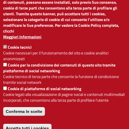
di contenuti, possono essere installati, solo previo Suo consenso,
cookie di terze parti che consentono alla terza parte di profilare gli
Dichiarazione di accessibilità
utenti. Tramite questo banner, può accettare tutti i cookies,
Obiettivi di accessibilità
selezionare le categorie di cookie di cui consente l’utilizzo e/o
Segnalaci problemi di accessibilità
modificare le Sue preferenze. Per vedere la Cookie Policy completa,
Note legali
clicchi
Privacy
Maggiori Informazioni
Accesso riservato
Cookie tecnici
ACCESSIBILITÀ
Cookie necessari per il funzionamento del sito e cookie analitici
anonimizzati
A
-
+
Cookie per la condivisione dei contenuti di questo sito tramite
piattaforme di social networking
Cookie tecnico di terza parte che consente la funzione di condivisione
tramite social network
Alto contrasto
Solo testo
Cookie di piattaforme di social networking
Cookie legati alla visualizzazione di pagine social e contenuti multimediali
incorporati, che consentono alla terza parte di profilare l'utente
Conferma le scelte
Servizio realizzato da
Accetta tutti i cookies