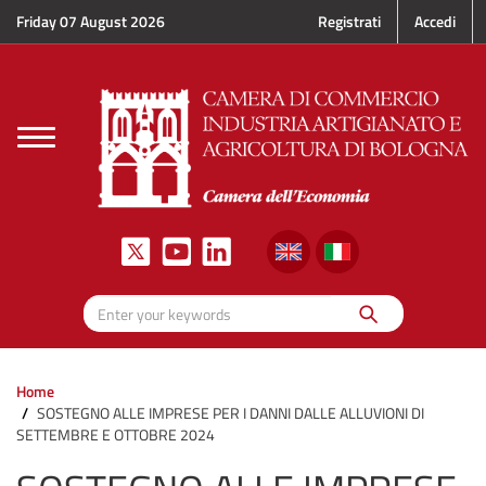
Skip to main content
Friday 07 August 2026
Registrati
Accedi
Toggle
navigation
Search
Enter your keywords
Home
SOSTEGNO ALLE IMPRESE PER I DANNI DALLE ALLUVIONI DI
SETTEMBRE E OTTOBRE 2024