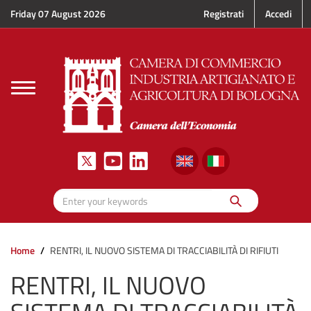
Skip to main content
Friday 07 August 2026
Registrati
Accedi
Toggle
navigation
Search
Enter your keywords
Home
RENTRI, IL NUOVO SISTEMA DI TRACCIABILITÀ DI RIFIUTI
RENTRI, IL NUOVO