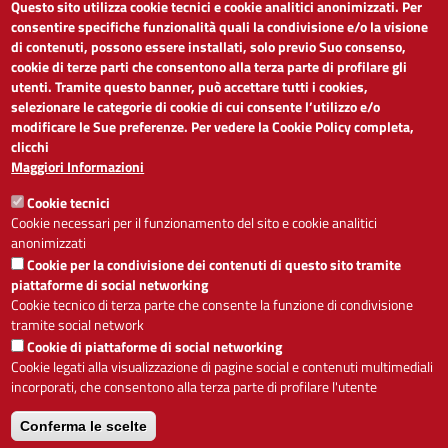
Questo sito utilizza cookie tecnici e cookie analitici anonimizzati. Per
LINK UTILI
consentire specifiche funzionalità quali la condivisione e/o la visione
di contenuti, possono essere installati, solo previo Suo consenso,
cookie di terze parti che consentono alla terza parte di profilare gli
Dichiarazione di accessibilità
utenti. Tramite questo banner, può accettare tutti i cookies,
Obiettivi di accessibilità
selezionare le categorie di cookie di cui consente l’utilizzo e/o
Segnalaci problemi di accessibilità
modificare le Sue preferenze. Per vedere la Cookie Policy completa,
Note legali
clicchi
Privacy
Maggiori Informazioni
Accesso riservato
Cookie tecnici
ACCESSIBILITÀ
Cookie necessari per il funzionamento del sito e cookie analitici
anonimizzati
A
-
+
Cookie per la condivisione dei contenuti di questo sito tramite
piattaforme di social networking
Cookie tecnico di terza parte che consente la funzione di condivisione
tramite social network
Alto contrasto
Solo testo
Cookie di piattaforme di social networking
Cookie legati alla visualizzazione di pagine social e contenuti multimediali
incorporati, che consentono alla terza parte di profilare l'utente
Conferma le scelte
Servizio realizzato da