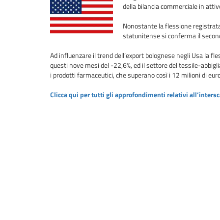
della bilancia commerciale in attivo
Nonostante la flessione registrata
statunitense si conferma il second
Ad influenzare il trend dell’export bolognese negli Usa la fl
questi nove mesi del -22,6%, ed il settore del tessile-abbigl
i prodotti farmaceutici, che superano così i 12 milioni di eur
Clicca qui per tutti gli approfondimenti relativi all’int