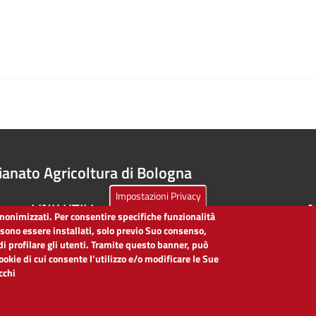
ianato Agricoltura di Bologna
Impostazioni Privacy
LINK UTILI
A
 anonimizzati. Per consentire specifiche funzionalità
ssono essere installati, solo previo Suo consenso,
Dichiarazione di accessibilità
di profilare gli utenti. Tramite questo banner, può
Obiettivi di accessibilità
cookie di cui consente l’utilizzo e/o modificare le Sue
Segnalaci problemi di accessibilità
icchi
Note legali
Privacy
Accesso riservato