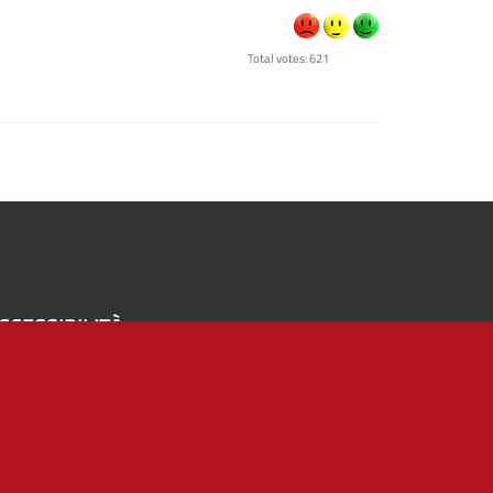
Total votes: 621
CCESSIBILITÀ
A
-
+
Alto contrasto
Solo testo