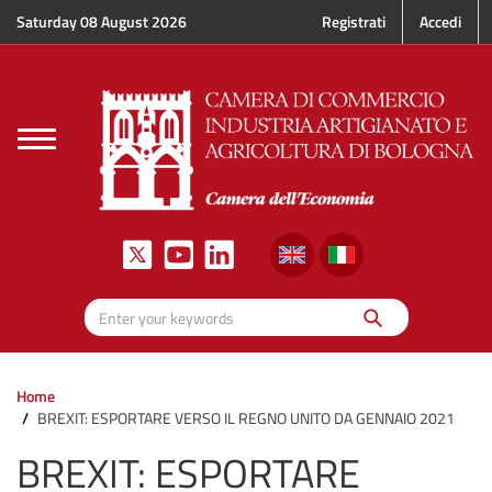
Skip to main content
Saturday 08 August 2026
Registrati
Accedi
Toggle
navigation
Search
Enter your keywords
Home
BREXIT: ESPORTARE VERSO IL REGNO UNITO DA GENNAIO 2021
BREXIT: ESPORTARE