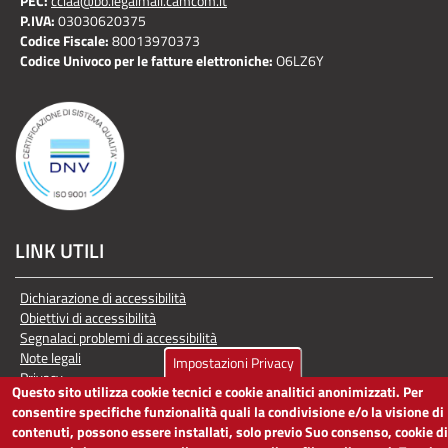
PEC:
cciaa@bo.legalmail.camcom.it
P.IVA:
03030620375
Codice Fiscale:
80013970373
Codice Univoco per le fatture elettroniche:
O6LZ6Y
LINK UTILI
Dichiarazione di accessibilità
Obiettivi di accessibilità
Segnalaci problemi di accessibilità
Note legali
Impostazioni Privacy
Privacy
Questo sito utilizza cookie tecnici e cookie analitici anonimizzati. Per
Accesso riservato
consentire specifiche funzionalità quali la condivisione e/o la visione di
contenuti, possono essere installati, solo previo Suo consenso, cookie di
ACCESSIBILITÀ