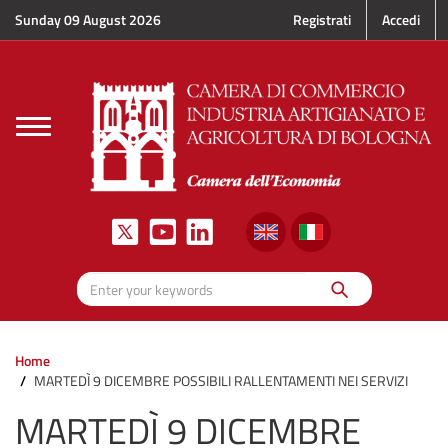
Skip to main content
Sunday 09 August 2026
Registrati
Accedi
Toggle
navigation
Search
Enter your keywords
Home
MARTEDÌ 9 DICEMBRE POSSIBILI RALLENTAMENTI NEI SERVIZI
MARTEDÌ 9 DICEMBRE