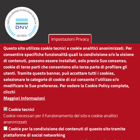
Impostazioni Privacy
Questo sito utilizza cookie tecnici e cookie analitici anonimizzati. Per
LINK UTILI
consentire specifiche funzionalità quali la condivisione e/o la visione
di contenuti, possono essere installati, solo previo Suo consenso,
cookie di terze parti che consentono alla terza parte di profilare gli
Dichiarazione di accessibilità
utenti. Tramite questo banner, può accettare tutti i cookies,
Obiettivi di accessibilità
selezionare le categorie di cookie di cui consente l’utilizzo e/o
Segnalaci problemi di accessibilità
modificare le Sue preferenze. Per vedere la Cookie Policy completa,
Note legali
clicchi
Privacy
Maggiori Informazioni
Accesso riservato
Cookie tecnici
ACCESSIBILITÀ
Cookie necessari per il funzionamento del sito e cookie analitici
anonimizzati
A
-
+
Cookie per la condivisione dei contenuti di questo sito tramite
piattaforme di social networking