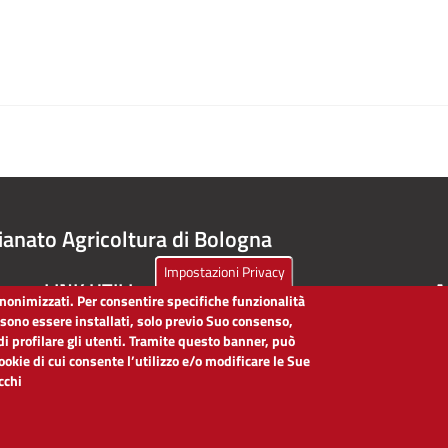
ianato Agricoltura di Bologna
Impostazioni Privacy
LINK UTILI
A
 anonimizzati. Per consentire specifiche funzionalità
ssono essere installati, solo previo Suo consenso,
Dichiarazione di accessibilità
di profilare gli utenti. Tramite questo banner, può
Obiettivi di accessibilità
cookie di cui consente l’utilizzo e/o modificare le Sue
Segnalaci problemi di accessibilità
icchi
Note legali
Privacy
Accesso riservato