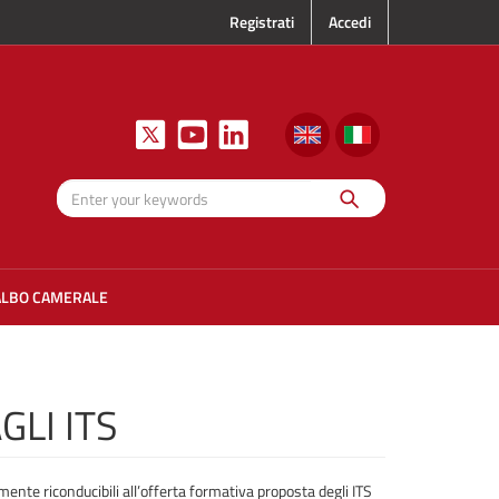
Registrati
Accedi
Search
Enter your
keywords
ALBO CAMERALE
GLI ITS
mente riconducibili all’offerta formativa proposta degli ITS