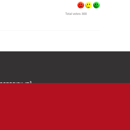
Total votes: 300
CCESSIBILITÀ
A
-
+
Alto contrasto
Solo testo