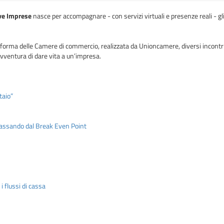
ve Imprese
nasce per accompagnare - con servizi virtuali e presenze reali - gl
ttaforma delle Camere di commercio, realizzata da Unioncamere, diversi incont
avventura di dare vita a un’impresa.
taio”
passando dal Break Even Point
i flussi di cassa