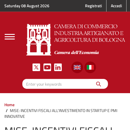
Skip to main content
Saturday 08 August 2026
Registrati
Accedi
Toggle
navigation
Search
Enter your keywords
Home
MISE: INCENTIVI FISCALI ALL'INVESTIMENTO IN STARTUP E PMI
INNOVATIVE