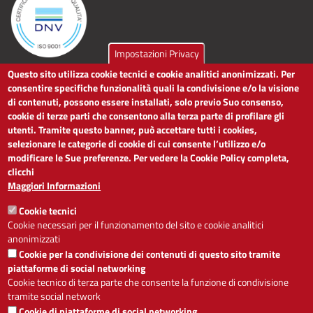
Impostazioni Privacy
Questo sito utilizza cookie tecnici e cookie analitici anonimizzati. Per
LINK UTILI
consentire specifiche funzionalità quali la condivisione e/o la visione
di contenuti, possono essere installati, solo previo Suo consenso,
cookie di terze parti che consentono alla terza parte di profilare gli
Dichiarazione di accessibilità
utenti. Tramite questo banner, può accettare tutti i cookies,
Obiettivi di accessibilità
selezionare le categorie di cookie di cui consente l’utilizzo e/o
Segnalaci problemi di accessibilità
modificare le Sue preferenze. Per vedere la Cookie Policy completa,
Note legali
clicchi
Privacy
Maggiori Informazioni
Accesso riservato
Cookie tecnici
ACCESSIBILITÀ
Cookie necessari per il funzionamento del sito e cookie analitici
anonimizzati
A
-
+
Cookie per la condivisione dei contenuti di questo sito tramite
piattaforme di social networking
Cookie tecnico di terza parte che consente la funzione di condivisione
tramite social network
Alto contrasto
Solo testo
Cookie di piattaforme di social networking