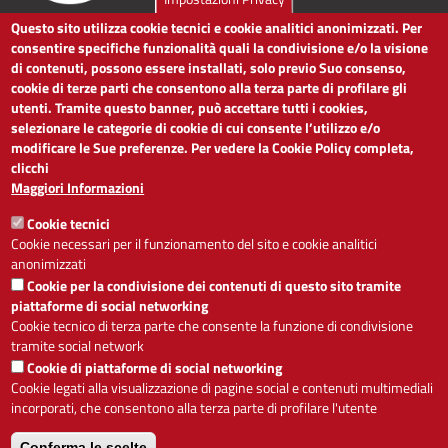
Questo sito utilizza cookie tecnici e cookie analitici anonimizzati. Per
LINK UTILI
consentire specifiche funzionalità quali la condivisione e/o la visione
di contenuti, possono essere installati, solo previo Suo consenso,
cookie di terze parti che consentono alla terza parte di profilare gli
Dichiarazione di accessibilità
utenti. Tramite questo banner, può accettare tutti i cookies,
Obiettivi di accessibilità
selezionare le categorie di cookie di cui consente l’utilizzo e/o
Segnalaci problemi di accessibilità
modificare le Sue preferenze. Per vedere la Cookie Policy completa,
Note legali
clicchi
Privacy
Maggiori Informazioni
Accesso riservato
Cookie tecnici
ACCESSIBILITÀ
Cookie necessari per il funzionamento del sito e cookie analitici
anonimizzati
A
-
+
Cookie per la condivisione dei contenuti di questo sito tramite
piattaforme di social networking
Cookie tecnico di terza parte che consente la funzione di condivisione
tramite social network
Alto contrasto
Solo testo
Cookie di piattaforme di social networking
Cookie legati alla visualizzazione di pagine social e contenuti multimediali
incorporati, che consentono alla terza parte di profilare l'utente
Conferma le scelte