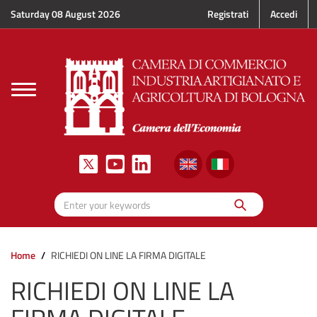
Skip to main content
Saturday 08 August 2026
Registrati
Accedi
Toggle
navigation
Search
Enter your keywords
Home
RICHIEDI ON LINE LA FIRMA DIGITALE
RICHIEDI ON LINE LA