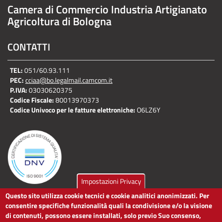
Camera di Commercio Industria Artigianato
Agricoltura di Bologna
CONTATTI
TEL:
051/60.93.111
PEC:
cciaa@bo.legalmail.camcom.it
P.IVA:
03030620375
Codice Fiscale:
80013970373
Codice Univoco per le fatture elettroniche:
O6LZ6Y
Impostazioni Privacy
Questo sito utilizza cookie tecnici e cookie analitici anonimizzati. Per
LINK UTILI
consentire specifiche funzionalità quali la condivisione e/o la visione
di contenuti, possono essere installati, solo previo Suo consenso,