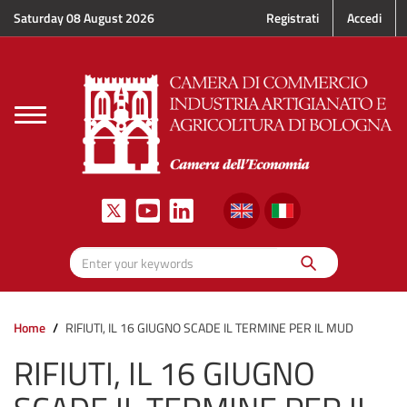
Skip to main content
Saturday 08 August 2026
Registrati
Accedi
Toggle
navigation
Search
Enter your keywords
Home
RIFIUTI, IL 16 GIUGNO SCADE IL TERMINE PER IL MUD
RIFIUTI, IL 16 GIUGNO