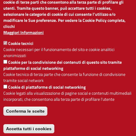
cookie di terze parti che consentono alla terza parte di profilare gli
Dichiarazione di accessibilità
utenti. Tramite questo banner, può accettare tutti i cookies,
Obiettivi di accessibilità
selezionare le categorie di cookie di cui consente l’utilizzo e/o
Segnalaci problemi di accessibilità
modificare le Sue preferenze. Per vedere la Cookie Policy completa,
Note legali
clicchi
Privacy
Maggiori Informazioni
Accesso riservato
Cookie tecnici
ACCESSIBILITÀ
Cookie necessari per il funzionamento del sito e cookie analitici
anonimizzati
A
-
+
Cookie per la condivisione dei contenuti di questo sito tramite
piattaforme di social networking
Cookie tecnico di terza parte che consente la funzione di condivisione
tramite social network
Alto contrasto
Solo testo
Cookie di piattaforme di social networking
Cookie legati alla visualizzazione di pagine social e contenuti multimediali
incorporati, che consentono alla terza parte di profilare l'utente
Conferma le scelte
Servizio realizzato da
Accetta tutti i cookies