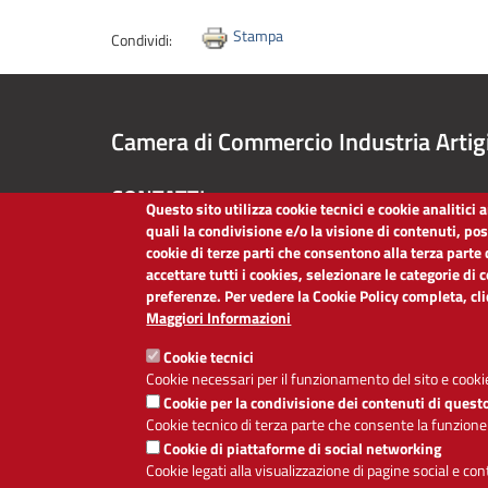
Stampa
Condividi:
Camera di Commercio Industria Artig
CONTATTI
Questo sito utilizza cookie tecnici e cookie analitici
quali la condivisione e/o la visione di contenuti, po
TEL:
051/60.93.111
cookie di terze parti che consentono alla terza parte 
PEC:
cciaa@bo.legalmail.camcom.it
accettare tutti i cookies, selezionare le categorie di 
P.IVA:
03030620375
preferenze. Per vedere la Cookie Policy completa, cl
Codice Fiscale:
80013970373
Maggiori Informazioni
Codice Univoco per le fatture elettroniche:
O6LZ6Y
Cookie tecnici
Cookie necessari per il funzionamento del sito e cookie
Cookie per la condivisione dei contenuti di quest
Cookie tecnico di terza parte che consente la funzione
Cookie di piattaforme di social networking
Cookie legati alla visualizzazione di pagine social e co