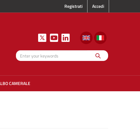
Registrati
Accedi
Search
Enter your
keywords
ALBO CAMERALE