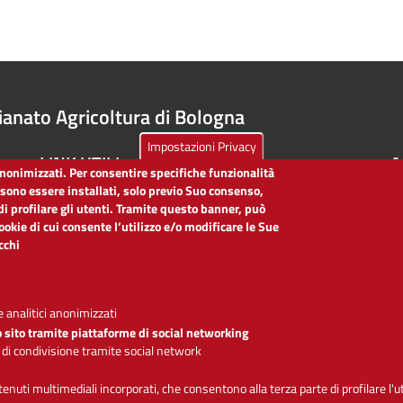
ianato Agricoltura di Bologna
Impostazioni Privacy
LINK UTILI
A
 anonimizzati. Per consentire specifiche funzionalità
ssono essere installati, solo previo Suo consenso,
Dichiarazione di accessibilità
di profilare gli utenti. Tramite questo banner, può
Obiettivi di accessibilità
cookie di cui consente l’utilizzo e/o modificare le Sue
Segnalaci problemi di accessibilità
icchi
Note legali
Privacy
Accesso riservato
 analitici anonimizzati
o sito tramite piattaforme di social networking
 di condivisione tramite social network
Se
ntenuti multimediali incorporati, che consentono alla terza parte di profilare l'