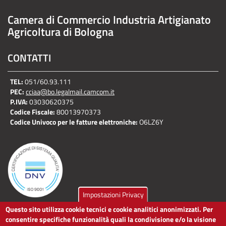
Camera di Commercio Industria Artigianato
Agricoltura di Bologna
CONTATTI
TEL:
051/60.93.111
PEC:
cciaa@bo.legalmail.camcom.it
P.IVA:
03030620375
Codice Fiscale:
80013970373
Codice Univoco per le fatture elettroniche:
O6LZ6Y
Impostazioni Privacy
Questo sito utilizza cookie tecnici e cookie analitici anonimizzati. Per
LINK UTILI
consentire specifiche funzionalità quali la condivisione e/o la visione