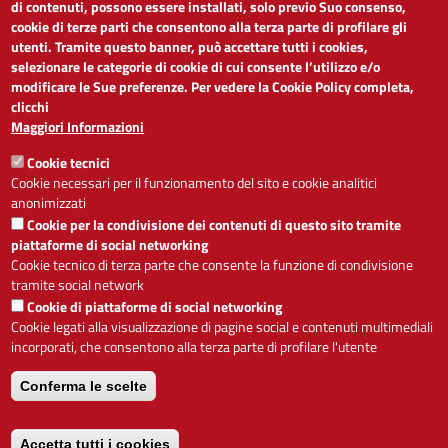
di contenuti, possono essere installati, solo previo Suo consenso,
cookie di terze parti che consentono alla terza parte di profilare gli
Dichiarazione di accessibilità
utenti. Tramite questo banner, può accettare tutti i cookies,
Obiettivi di accessibilità
selezionare le categorie di cookie di cui consente l’utilizzo e/o
Segnalaci problemi di accessibilità
modificare le Sue preferenze. Per vedere la Cookie Policy completa,
Note legali
clicchi
Privacy
Maggiori Informazioni
Accesso riservato
Cookie tecnici
ACCESSIBILITÀ
Cookie necessari per il funzionamento del sito e cookie analitici
anonimizzati
A
-
+
Cookie per la condivisione dei contenuti di questo sito tramite
piattaforme di social networking
Cookie tecnico di terza parte che consente la funzione di condivisione
tramite social network
Alto contrasto
Solo testo
Cookie di piattaforme di social networking
Cookie legati alla visualizzazione di pagine social e contenuti multimediali
incorporati, che consentono alla terza parte di profilare l'utente
Conferma le scelte
Servizio realizzato da
Accetta tutti i cookies