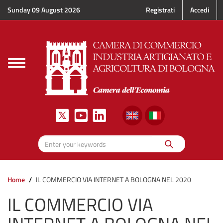
Skip to main content
Sunday 09 August 2026
Registrati
Accedi
Toggle
navigation
Search
Enter your keywords
Home
IL COMMERCIO VIA INTERNET A BOLOGNA NEL 2020
IL COMMERCIO VIA