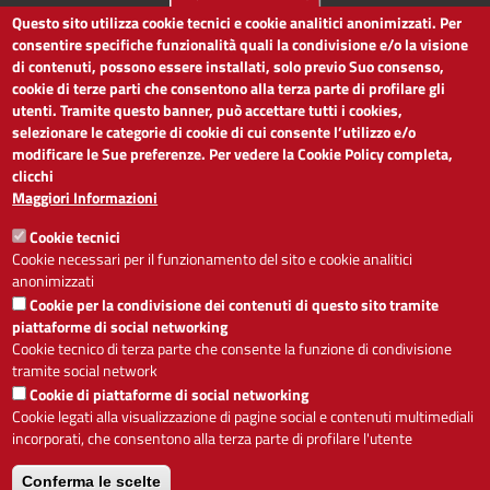
Questo sito utilizza cookie tecnici e cookie analitici anonimizzati. Per
LINK UTILI
consentire specifiche funzionalità quali la condivisione e/o la visione
di contenuti, possono essere installati, solo previo Suo consenso,
cookie di terze parti che consentono alla terza parte di profilare gli
Dichiarazione di accessibilità
utenti. Tramite questo banner, può accettare tutti i cookies,
Obiettivi di accessibilità
selezionare le categorie di cookie di cui consente l’utilizzo e/o
Segnalaci problemi di accessibilità
modificare le Sue preferenze. Per vedere la Cookie Policy completa,
Note legali
clicchi
Privacy
Maggiori Informazioni
Accesso riservato
Cookie tecnici
ACCESSIBILITÀ
Cookie necessari per il funzionamento del sito e cookie analitici
anonimizzati
A
-
+
Cookie per la condivisione dei contenuti di questo sito tramite
piattaforme di social networking
Cookie tecnico di terza parte che consente la funzione di condivisione
tramite social network
Alto contrasto
Solo testo
Cookie di piattaforme di social networking
Cookie legati alla visualizzazione di pagine social e contenuti multimediali
incorporati, che consentono alla terza parte di profilare l'utente
Conferma le scelte