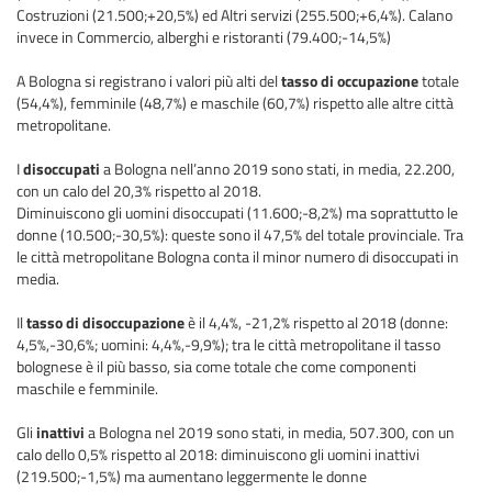
Costruzioni (21.500;+20,5%) ed Altri servizi (255.500;+6,4%). Calano
invece in Commercio, alberghi e ristoranti (79.400;-14,5%)
A Bologna si registrano i valori più alti del
tasso di occupazione
totale
(54,4%), femminile (48,7%) e maschile (60,7%) rispetto alle altre città
metropolitane.
I
disoccupati
a Bologna nell’anno 2019 sono stati, in media, 22.200,
con un calo del 20,3% rispetto al 2018.
Diminuiscono gli uomini disoccupati (11.600;-8,2%) ma soprattutto le
donne (10.500;-30,5%): queste sono il 47,5% del totale provinciale. Tra
le città metropolitane Bologna conta il minor numero di disoccupati in
media.
Il
tasso di disoccupazione
è il 4,4%, -21,2% rispetto al 2018 (donne:
4,5%,-30,6%; uomini: 4,4%,-9,9%); tra le città metropolitane il tasso
bolognese è il più basso, sia come totale che come componenti
maschile e femminile.
Gli
inattivi
a Bologna nel 2019 sono stati, in media, 507.300, con un
calo dello 0,5% rispetto al 2018: diminuiscono gli uomini inattivi
(219.500;-1,5%) ma aumentano leggermente le donne