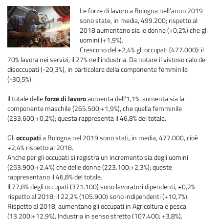
Le forze di lavoro a Bologna nell’anno 2019
sono state, in media, 499.200; rispetto al
2018 aumentano sia le donne (+0,2%) che gli
uomini (+1,9%).
Crescono del +2,4% gli occupati (477.000): il
70% lavora nei servizi, il 27% nell’industria. Da notare il vistoso calo dei
disoccupati (-20,3%), in particolare della componente femminile
(-30,5%).
Il totale delle
forze di lavoro
aumenta dell’1,1%: aumenta sia la
componente maschile (265.500;+1,9%), che quella femminile
(233.600;+0,2%); questa rappresenta il 46,8% del totale.
Gli
occupati
a Bologna nel 2019 sono stati, in media, 477.000, cioè
+2,4% rispetto al 2018.
Anche per gli occupati si registra un incremento sia degli uomini
(253.900;+2,4%) che delle donne (223.100;+2,3%); queste
rappresentano il 46,8% del totale.
Il 77,8% degli occupati (371.100) sono lavoratori dipendenti, +0,2%
rispetto al 2018; il 22,2% (105.900) sono indipendenti (+10,7%).
Rispetto al 2018, aumentano gli occupati in Agricoltura e pesca
(13.200;+12,9%), Industria in senso stretto (107.400; +3,8%),