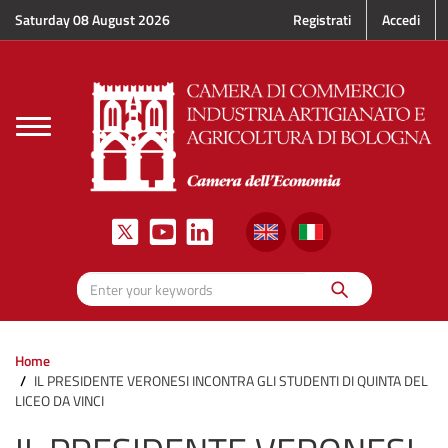
Skip to main content
Saturday 08 August 2026
Registrati
Accedi
Toggle
navigation
Search
Enter your keywords
Home
IL PRESIDENTE VERONESI INCONTRA GLI STUDENTI DI QUINTA DEL
LICEO DA VINCI