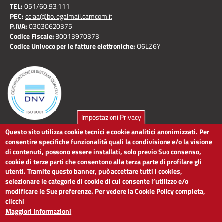
TEL:
051/60.93.111
PEC:
cciaa@bo.legalmail.camcom.it
P.IVA:
03030620375
Codice Fiscale:
80013970373
Codice Univoco per le fatture elettroniche:
O6LZ6Y
Impostazioni Privacy
Questo sito utilizza cookie tecnici e cookie analitici anonimizzati. Per
LINK UTILI
consentire specifiche funzionalità quali la condivisione e/o la visione
di contenuti, possono essere installati, solo previo Suo consenso,
cookie di terze parti che consentono alla terza parte di profilare gli
Dichiarazione di accessibilità
utenti. Tramite questo banner, può accettare tutti i cookies,
Obiettivi di accessibilità
selezionare le categorie di cookie di cui consente l’utilizzo e/o
Segnalaci problemi di accessibilità
modificare le Sue preferenze. Per vedere la Cookie Policy completa,
Note legali
clicchi
Privacy
Maggiori Informazioni
Accesso riservato