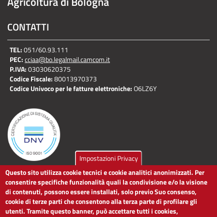
Agricoltura di Bologna
CONTATTI
TEL:
051/60.93.111
PEC:
cciaa@bo.legalmail.camcom.it
P.IVA:
03030620375
Codice Fiscale:
80013970373
Codice Univoco per le fatture elettroniche:
O6LZ6Y
Impostazioni Privacy
Questo sito utilizza cookie tecnici e cookie analitici anonimizzati. Per
LINK UTILI
consentire specifiche funzionalità quali la condivisione e/o la visione
di contenuti, possono essere installati, solo previo Suo consenso,
cookie di terze parti che consentono alla terza parte di profilare gli
Dichiarazione di accessibilità
utenti. Tramite questo banner, può accettare tutti i cookies,
Obiettivi di accessibilità