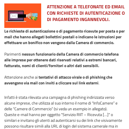
ATTENZIONE A TELEFONATE ED EMAIL
CON RICHIESTE DI AUTENTICAZIONE O
DI PAGAMENTO INGANNEVOLI.
Le richieste di autenticazione o di pagamento ricevute per posta o per
mail che hanno allegati bollettini postali o indicano le istruzioni per
effettuare un bonifico non vengono dalla Camera di commercio.
Parimenti
nessun funzionario della Camera di commercio telefona
alle imprese per ottenere dati riservati relativi a estremi bancari,
fatturato, nomi di clienti/fornitori o altri dati sensibili.
Attenzione anche ai
tentativi di attacco virale o di phishing che
avvengono via mail con inviti a cliccare sul link esterni
.
Infatti è stata rilevata una campagna di phishing indirizzata verso
alcune imprese, che utilizza al suo interno il nome di “InfoCamere” e
delle “Camere di Commercio” (si veda un esempio in allegato).
Queste e-mail hanno per oggetto "Servizio RIIT – Ricevuta […]" o
similari e invitano gli utenti ad autenticarsi su dei link che visivamente
possono risultare simili alla URL di login del sistema camerale ma in