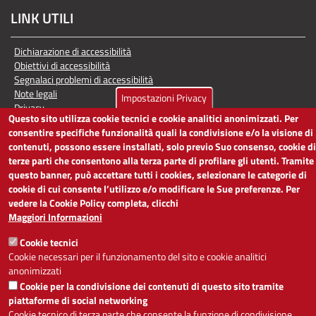
LINK UTILI
Dichiarazione di accessibilità
Obiettivi di accessibilità
Segnalaci problemi di accessibilità
Note legali
Impostazioni Privacy
Privacy
Questo sito utilizza cookie tecnici e cookie analitici anonimizzati. Per
Accesso riservato
consentire specifiche funzionalità quali la condivisione e/o la visione di
contenuti, possono essere installati, solo previo Suo consenso, cookie di
ACCESSIBILITÀ
terze parti che consentono alla terza parte di profilare gli utenti. Tramite
questo banner, può accettare tutti i cookies, selezionare le categorie di
A
-
+
cookie di cui consente l’utilizzo e/o modificare le Sue preferenze. Per
vedere la Cookie Policy completa, clicchi
Maggiori Informazioni
Alto contrasto
Solo testo
Cookie tecnici
Cookie necessari per il funzionamento del sito e cookie analitici
anonimizzati
Cookie per la condivisione dei contenuti di questo sito tramite
piattaforme di social networking
Servizio realizzato da
Cookie tecnico di terza parte che consente la funzione di condivisione